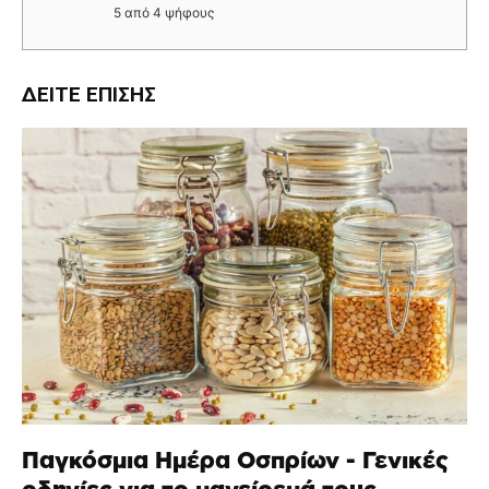
5
από
4
ψήφους
ΔΕΊΤΕ ΕΠΊΣΗΣ
Παγκόσμια Ημέρα Οσπρίων - Γενικές