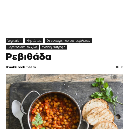
Vegetarian
Νηστίσιμα
Οι συνταγές που μας μεγάλωσαν
Παραδοσιακή Κουζίνα
Υγιεινή διατροφή
Ρεβιθάδα
ICookGreek Team
0