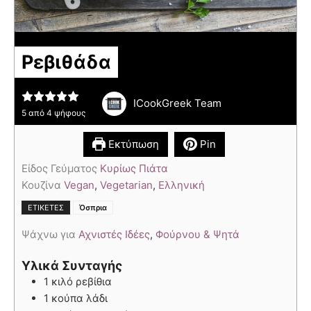
Ρεβιθάδα
ICookGreek Team
5
από
4
ψήφους
Εκτύπωση
Pin
Είδος Γεύματος
Κυρίως Πιάτα
Κουζίνα
Vegan
,
Vegetarian
,
Ελληνική
ΕΤΙΚΈΤΕΣ
Όσπρια
Ψάχνω για
Αχνιστές Ιδέες
,
Φούρνου & Ψητά
Υλικά Συνταγής
1 κιλό ρεβίθια
1 κούπα λάδι