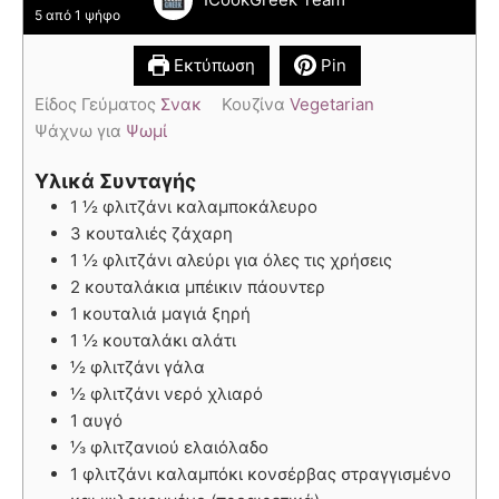
5
από 1 ψήφο
Εκτύπωση
Pin
Είδος Γεύματος
Σνακ
Κουζίνα
Vegetarian
Ψάχνω για
Ψωμί
Υλικά Συνταγής
1 ½ φλιτζάνι καλαμποκάλευρο
3 κουταλιές ζάχαρη
1 ½ φλιτζάνι αλεύρι για όλες τις χρήσεις
2 κουταλάκια μπέικιν πάουντερ
1 κουταλιά μαγιά ξηρή
1 ½ κουταλάκι αλάτι
½ φλιτζάνι γάλα
½ φλιτζάνι νερό χλιαρό
1 αυγό
⅓ φλιτζανιού ελαιόλαδο
1 φλιτζάνι καλαμπόκι κονσέρβας στραγγισμένο