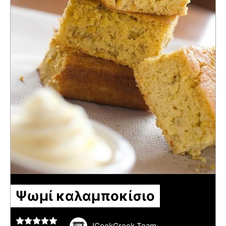
Ψωμί καλαμποκίσιο
ICookGreek Team