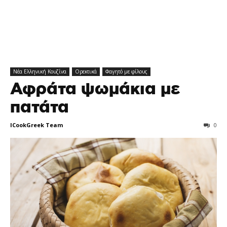
Νέα Ελληνική Κουζίνα
Ορεκτικά
Φαγητό με φίλους
Αφράτα ψωμάκια με
πατάτα
ICookGreek Team
0