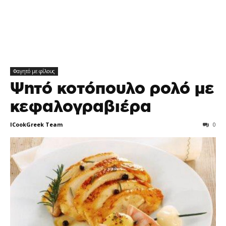
Φαγητό με φίλους
Ψητό κοτόπουλο ρολό με
κεφαλογραβιέρα
ICookGreek Team
0