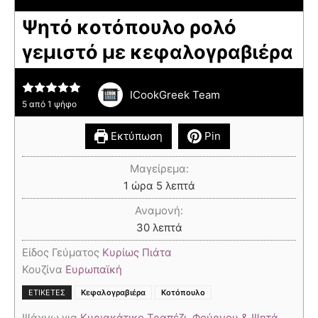
Ψητό κοτόπουλο ρολό
γεμιστό με κεφαλογραβιέρα
ICookGreek Team
5
από 1 ψήφο
Εκτύπωση
Pin
Μαγείρεμα:
1
ώρα
5
λεπτά
Αναμονή:
30
λεπτά
Είδος Γεύματος
Κυρίως Πιάτα
Κουζίνα
Ευρωπαϊκή
,
ΕΤΙΚΈΤΕΣ
Κεφαλογραβιέρα
Κοτόπουλο
Ψάχνω για
Κυριακάτικο Τραπέζι
,
Φούρνου & Ψητά