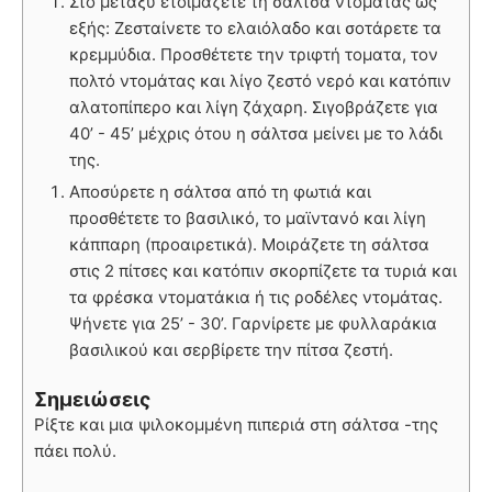
Στο μεταξύ ετοιμάζετε τη σάλτσα ντομάτας ως
εξής: Ζεσταίνετε το ελαιόλαδο και σοτάρετε τα
κρεμμύδια. Προσθέτετε την τριφτή τοματα, τον
πολτό ντομάτας και λίγο ζεστό νερό και κατόπιν
αλατοπίπερο και λίγη ζάχαρη. Σιγοβράζετε για
40’ - 45’ μέχρις ότου η σάλτσα μείνει με το λάδι
της.
Αποσύρετε η σάλτσα από τη φωτιά και
προσθέτετε το βασιλικό, το μαϊντανό και λίγη
κάππαρη (προαιρετικά). Μοιράζετε τη σάλτσα
στις 2 πίτσες και κατόπιν σκορπίζετε τα τυριά και
τα φρέσκα ντοματάκια ή τις ροδέλες ντομάτας.
Ψήνετε για 25’ - 30’. Γαρνίρετε με φυλλαράκια
βασιλικού και σερβίρετε την πίτσα ζεστή.
Σημειώσεις
Ρίξτε και μια ψιλοκομμένη πιπεριά στη σάλτσα -της
πάει πολύ.