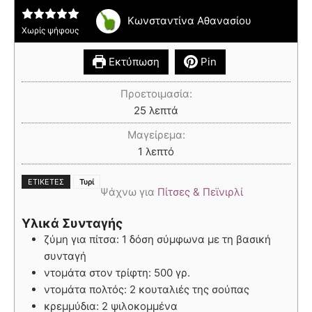
Κωνσταντίνα Αθανασίου
Χωρίς ψήφους
Εκτύπωση
Pin
Προετοιμασία:
25
λεπτά
Μαγείρεμα:
1
λεπτό
ΕΤΙΚΈΤΕΣ
Τυρί
Ψάχνω για
Πίτσες & Πεϊνιρλί
Υλικά Συνταγής
ζύμη για πίτσα: 1 δόση σύμφωνα με τη βασική
συνταγή
ντομάτα στον τρίφτη: 500 γρ.
ντομάτα πολτός: 2 κουταλιές της σούπας
κρεμμύδια: 2 ψιλοκομμένα