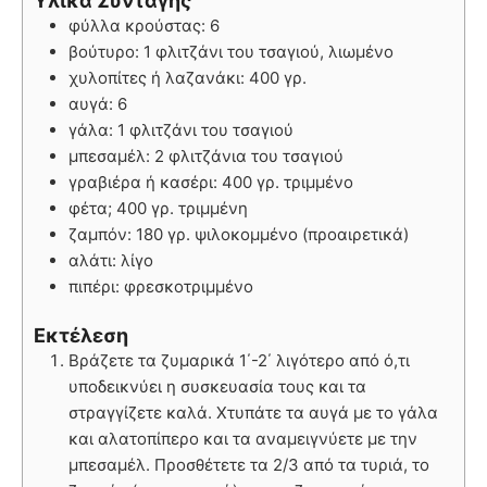
Υλικά Συνταγής
φύλλα κρούστας: 6
βούτυρο: 1 φλιτζάνι του τσαγιού, λιωμένο
χυλοπίτες ή λαζανάκι: 400 γρ.
αυγά: 6
γάλα: 1 φλιτζάνι του τσαγιού
μπεσαμέλ: 2 φλιτζάνια του τσαγιού
γραβιέρα ή κασέρι: 400 γρ. τριμμένο
φέτα; 400 γρ. τριμμένη
ζαμπόν: 180 γρ. ψιλοκομμένο (προαιρετικά)
αλάτι: λίγο
πιπέρι: φρεσκοτριμμένο
Εκτέλεση
Βράζετε τα ζυμαρικά 1΄-2΄ λιγότερο από ό,τι
υποδεικνύει η συσκευασία τους και τα
στραγγίζετε καλά. Χτυπάτε τα αυγά με το γάλα
και αλατοπίπερο και τα αναμειγνύετε με την
μπεσαμέλ. Προσθέτετε τα 2/3 από τα τυριά, το