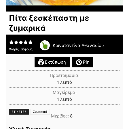
Πίτα ξεσκέπαστη με
ζυμαρικά
Κωνσταντίνα Αθανασίου
Χωρίς ψήφους
Εκτύπωση
Pin
Προετοιμασία:
1
λεπτό
Μαγείρεμα:
1
λεπτό
ΕΤΙΚΈΤΕΣ
Ζυμαρικά
Μερίδες:
8