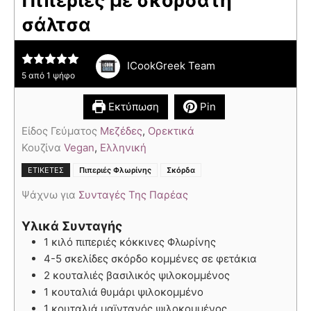
Πιπεριές με σκορδάτη
σάλτσα
ICookGreek Team
5
από 1 ψήφο
Εκτύπωση
Pin
Είδος Γεύματος
Μεζέδες
,
Ορεκτικά
Κουζίνα
Vegan
,
Ελληνική
,
ΕΤΙΚΈΤΕΣ
Πιπεριές Φλωρίνης
Σκόρδα
Ψάχνω για
Συνταγές Της Παρέας
Υλικά Συνταγής
1 κιλό πιπεριές κόκκινες Φλωρίνης
4-5 σκελίδες σκόρδο κομμένες σε φετάκια
2 κουταλιές βασιλικός ψιλοκομμένος
1 κουταλιά θυμάρι ψιλοκομμένο
1 κουταλιά μαϊντανός ψιλοκομμένος