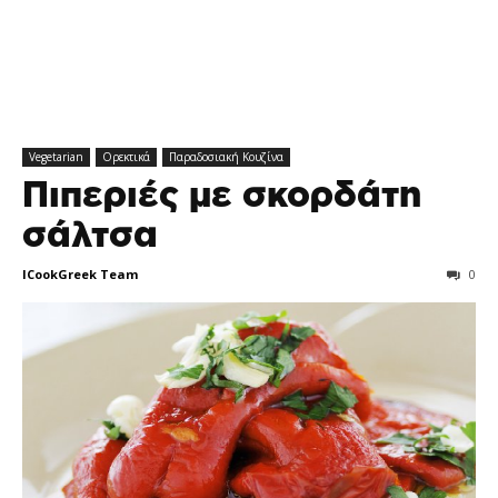
Vegetarian
Ορεκτικά
Παραδοσιακή Κουζίνα
Πιπεριές με σκορδάτη
σάλτσα
ICookGreek Team
0