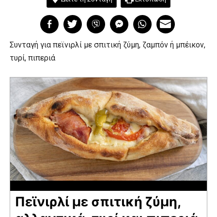
Συνταγή για πεϊνιρλί με σπιτική ζύμη, ζαμπόν ή μπέικον,
τυρί, πιπεριά
Πεϊνιρλί με σπιτική ζύμη,