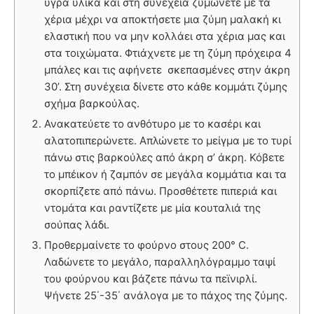
υγρά υλικά και στη συνέχεια ζυμώνετε με τα
χέρια μέχρι να αποκτήσετε μια ζύμη μαλακή κι
ελαστική που να μην κολλάει στα χέρια μας και
στα τοιχώματα. Φτιάχνετε με τη ζύμη πρόχειρα 4
μπάλες και τις αφήνετε σκεπασμένες στην άκρη
30’. Στη συνέχεια δίνετε στο κάθε κομμάτι ζύμης
σχήμα βαρκούλας.
Ανακατεύετε το ανθότυρο με το κασέρι και
αλατοπιπερώνετε. Απλώνετε το μείγμα με το τυρί
πάνω στις βαρκούλες από άκρη σ’ άκρη. Κόβετε
το μπέικον ή ζαμπόν σε μεγάλα κομμάτια και τα
σκορπίζετε από πάνω. Προσθέτετε πιπεριά και
ντομάτα και ραντίζετε με μία κουταλιά της
σούπας λάδι.
Προθερμαίνετε το φούρνο στους 200° C.
Λαδώνετε το μεγάλο, παραλληλόγραμμο ταψί
του φούρνου και βάζετε πάνω τα πεϊνιρλί.
Ψήνετε 25΄-35΄ ανάλογα με το πάχος της ζύμης.