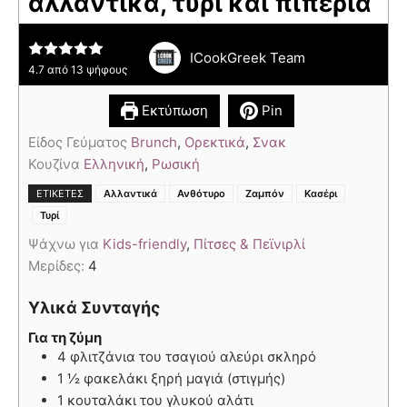
αλλαντικά, τυρί και πιπεριά
ICookGreek Team
4.7
από
13
ψήφους
Εκτύπωση
Pin
Είδος Γεύματος
Brunch
,
Ορεκτικά
,
Σνακ
Κουζίνα
Ελληνική
,
Ρωσική
,
,
,
,
ΕΤΙΚΈΤΕΣ
Αλλαντικά
Ανθότυρο
Ζαμπόν
Κασέρι
Τυρί
Ψάχνω για
Kids-friendly
,
Πίτσες & Πεϊνιρλί
Μερίδες:
4
Υλικά Συνταγής
Για τη ζύμη
4 φλιτζάνια του τσαγιού αλεύρι σκληρό
1 ½ φακελάκι ξηρή μαγιά (στιγμής)
1 κουταλάκι του γλυκού αλάτι