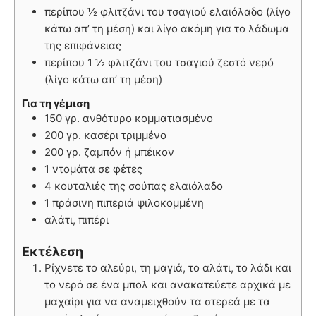
περίπου ½ φλιτζάνι του τσαγιού ελαιόλαδο (λίγο
κάτω απ’ τη μέση) και λίγο ακόμη για το λάδωμα
της επιφάνειας
περίπου 1 ½ φλιτζάνι του τσαγιού ζεστό νερό
(λίγο κάτω απ’ τη μέση)
Για τη γέμιση
150 γρ. ανθότυρο κομματιασμένο
200 γρ. κασέρι τριμμένο
200 γρ. ζαμπόν ή μπέικον
1 ντομάτα σε φέτες
4 κουταλιές της σούπας ελαιόλαδο
1 πράσινη πιπεριά ψιλοκομμένη
αλάτι, πιπέρι
Εκτέλεση
Ρίχνετε το αλεύρι, τη μαγιά, το αλάτι, το λάδι και
το νερό σε ένα μπολ και ανακατεύετε αρχικά με
μαχαίρι για να αναμειχθούν τα στερεά με τα