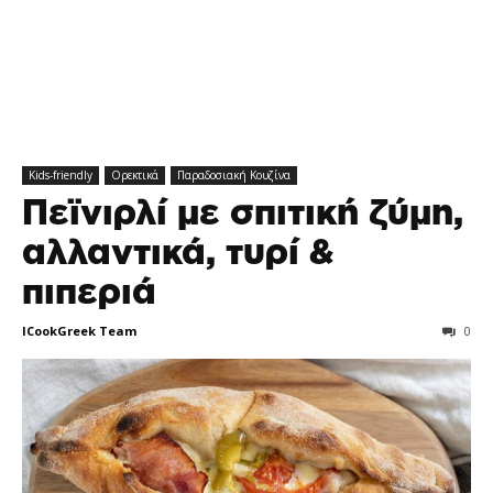
Kids-friendly
Ορεκτικά
Παραδοσιακή Κουζίνα
Πεϊνιρλί με σπιτική ζύμη,
αλλαντικά, τυρί &
πιπεριά
ICookGreek Team
0