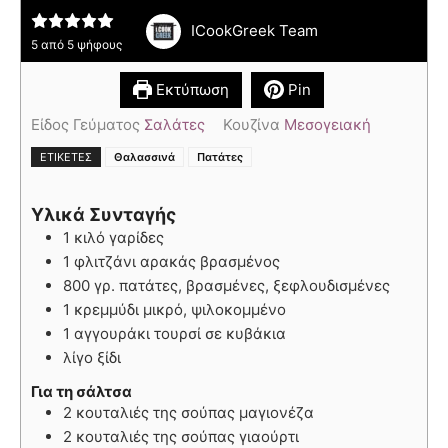
ICookGreek Team
5
από
5
ψήφους
Εκτύπωση
Pin
Είδος Γεύματος
Σαλάτες
Κουζίνα
Μεσογειακή
,
ΕΤΙΚΈΤΕΣ
Θαλασσινά
Πατάτες
Υλικά Συνταγής
1 κιλό γαρίδες
1 φλιτζάνι αρακάς βρασμένος
800 γρ. πατάτες, βρασμένες, ξεφλουδισμένες
1 κρεμμύδι μικρό, ψιλοκομμένο
1 αγγουράκι τουρσί σε κυβάκια
λίγο ξίδι
Για τη σάλτσα
2 κουταλιές της σούπας μαγιονέζα
2 κουταλιές της σούπας γιαούρτι