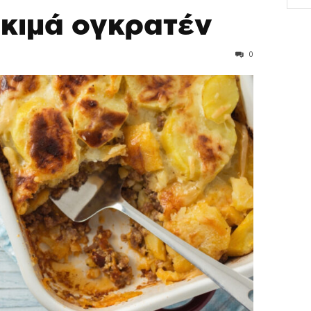
 κιμά ογκρατέν
0