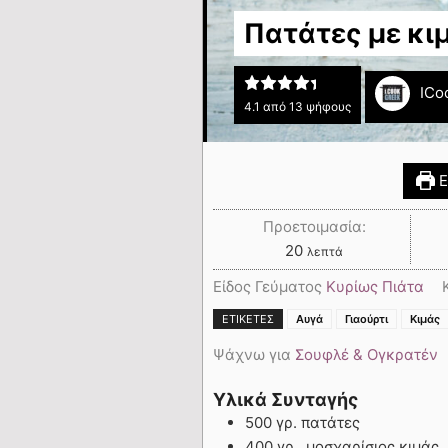
Πατάτες με κι
ICo
4.1
από
13
ψήφους
Ε
Προετοιμασία:
20
λεπτά
Είδος Γεύματος
Κυρίως Πιάτα
ΕΤΙΚΈΤΕΣ
Αυγά
Γιαούρτι
Κιμάς
Ψάχνω για
Σουφλέ & Ογκρατέν
Υλικά Συνταγής
500 γρ. πατάτες
400 γρ., μοσχαρίσιος κιμάς