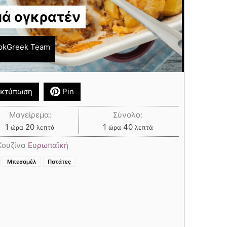
μά ογκρατέν
okGreek Team
κτύπωση
Pin
Μαγείρεμα:
Σύνολο:
1
20
1
40
ώρα
λεπτά
ώρα
λεπτά
Κουζίνα
Ευρωπαϊκή
,
,
,
,
Μπεσαμέλ
Πατάτες