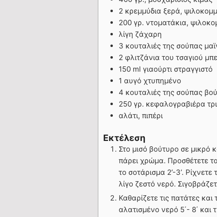
2 κρεμμύδια ξερά, ψιλοκομ
200 γρ. ντοματάκια, ψιλοκ
λίγη ζάχαρη
3 κουταλιές της σούπας μα
2 φλιτζάνια του τσαγιού μπε
150 ml γιαούρτι στραγγιστό
1 αυγό χτυπημένο
4 κουταλιές της σούπας βο
250 γρ. κεφαλογραβιέρα τρ
αλάτι, πιπέρι
Εκτέλεση
Στο μισό βούτυρο σε μικρό 
πάρει χρώμα. Προσθέτετε τ
το σοτάρισμα 2’-3’. Ρίχνετε 
λίγο ζεστό νερό. Σιγοβράζετ
Καθαρίζετε τις πατάτες και 
αλατισμένο νερό 5΄- 8΄ και 