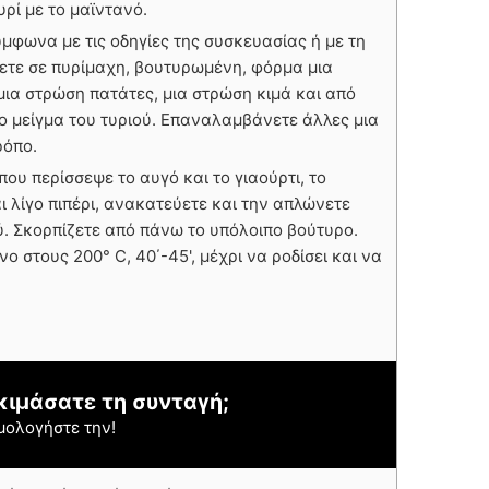
υρί με το μαϊντανό.
μφωνα με τις οδηγίες της συσκευασίας ή με τη
ετε σε πυρίμαχη, βουτυρωμένη, φόρμα μια
ια στρώση πατάτες, μια στρώση κιμά και από
ο μείγμα του τυριού. Επαναλαμβάνετε άλλες μια
τρόπο.
ου περίσσεψε το αυγό και το γιαούρτι, το
αι λίγο πιπέρι, ανακατεύετε και την απλώνετε
ύ. Σκορπίζετε από πάνω το υπόλοιπο βούτυρο.
 στους 200° C, 40΄-45', μέχρι να ροδίσει και να
κιμάσατε τη συνταγή;
μολογήστε την!