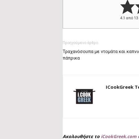
4.1
από
13
Προηγούμενο άρθρο
Τραχανόσουπα με ντομάτα και καπνι
πάπρικα
ICookGreek 
Ακολουθήστε το
iCookGreek.com 