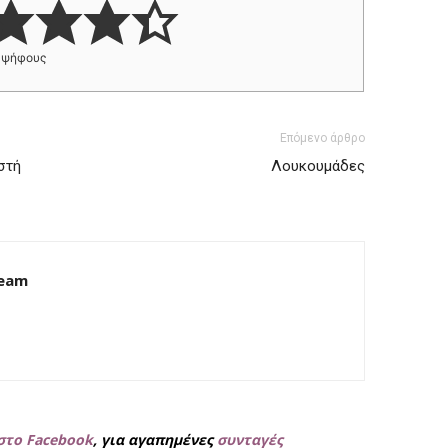
ψήφους
Επόμενο άρθρο
στή
Λουκουμάδες
Team
στο Facebook
, για
αγαπημένες
συνταγές