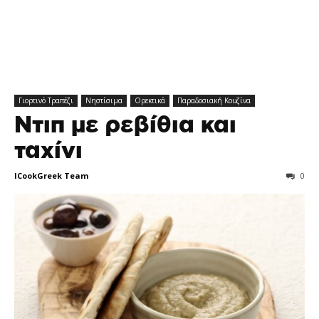
Γιορτινό Tραπέζι
Νηστίσιμα
Ορεκτικά
Παραδοσιακή Κουζίνα
Ντιπ με ρεβίθια και
ταχίνι
ICookGreek Team
0