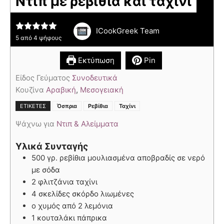
Ντιπ με ρεβίθια και ταχίνι
ICookGreek Team
5
από
4
ψήφους
Εκτύπωση
Pin
Είδος Γεύματος
Συνοδευτικά
Κουζίνα
Αραβική
,
Μεσογειακή
,
,
ΕΤΙΚΈΤΕΣ
Όσπρια
Ρεβίθια
Ταχίνι
Ψάχνω για
Ντιπ & Αλείμματα
Υλικά Συνταγής
500 γρ. ρεβίθια μουλιασμένα αποβραδίς σε νερό
με σόδα
2 φλιτζάνια ταχίνι
4 σκελίδες σκόρδο λιωμένες
ο χυμός από 2 λεμόνια
1 κουταλάκι πάπρικα