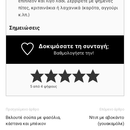
επιπλέον και λίγο λάδι. Σερβίρετε με ψημένες
πίτες, κριτσινάκια ή λαχανικά (καρότα, αγγούρι
κ.λπ.)
Σημειώσεις
Δοκιμάσατε τη συνταγή;
Βαθμολογήστε την!
5
από
4
ψήφους
Προηγούμενο άρθρο
Επόμενο άρθρο
Βελουτέ σούπα με φασόλια,
Ντιπ με αβοκάντο
κάστανα και μπέικον
(γουακαμόλε)