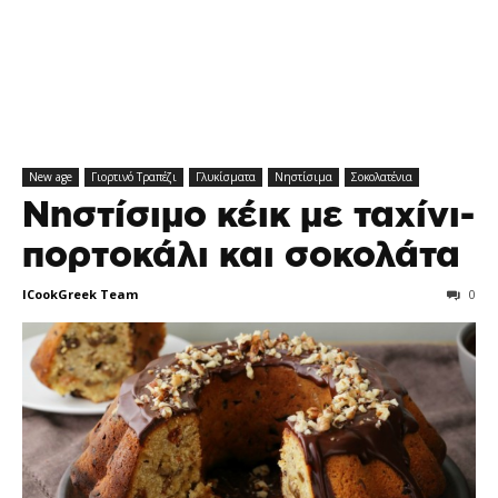
New age
Γιορτινό Tραπέζι
Γλυκίσματα
Νηστίσιμα
Σοκολατένια
Νηστίσιμο κέικ με ταχίνι-
πορτοκάλι και σοκολάτα
ICookGreek Team
0