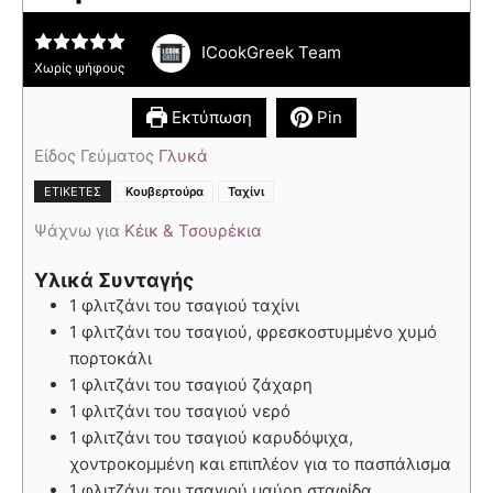
ICookGreek Team
Χωρίς ψήφους
Εκτύπωση
Pin
Είδος Γεύματος
Γλυκά
,
ΕΤΙΚΈΤΕΣ
Κουβερτούρα
Ταχίνι
Ψάχνω για
Κέικ & Τσουρέκια
Υλικά Συνταγής
1 φλιτζάνι του τσαγιού ταχίνι
1 φλιτζάνι του τσαγιού, φρεσκοστυμμένο χυμό
πορτοκάλι
1 φλιτζάνι του τσαγιού ζάχαρη
1 φλιτζάνι του τσαγιού νερό
1 φλιτζάνι του τσαγιού καρυδόψιχα,
χοντροκομμένη και επιπλέον για το πασπάλισμα
1 φλιτζάνι του τσαγιού μαύρη σταφίδα