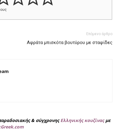
φους
Επόμενο άρθρο
Αφράτα μπισκότα βουτύρου με σταφίδες
Team
παραδοσιακής & σύγχρονης
Ελληνικής κουζίνας
με
kGreek.com