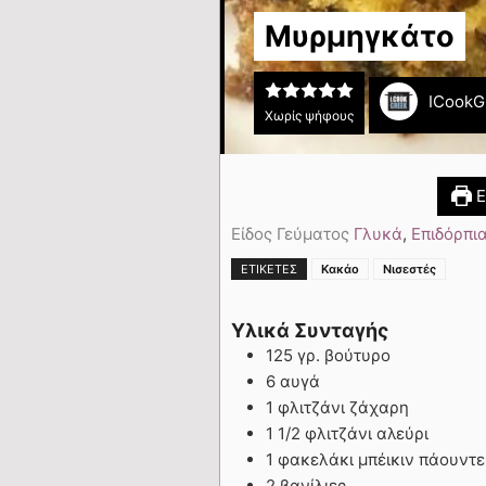
Μυρμηγκάτο
ICookG
Χωρίς ψήφους
Ε
Είδος Γεύματος
Γλυκά
,
Επιδόρπι
,
ΕΤΙΚΈΤΕΣ
Κακάο
Νισεστές
Υλικά Συνταγής
125 γρ. βούτυρο
6 αυγά
1 φλιτζάνι ζάχαρη
1 1/2 φλιτζάνι αλεύρι
1 φακελάκι μπέικιν πάουντ
2 βανίλιες