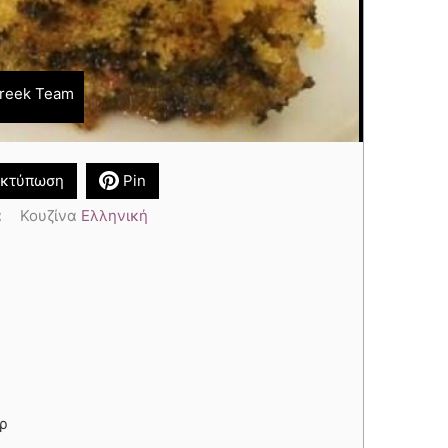
reek Team
κτύπωση
Pin
α
Κουζίνα
Ελληνική
ερ