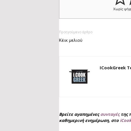
Χωρίς ψή
Προηγούμενο άρθρο
Κέικ μελιού
ICookGreek 
Βρείτε αγαπημένες
συνταγές
της 
καθημερινή ενημέρωση, στο
iCoo