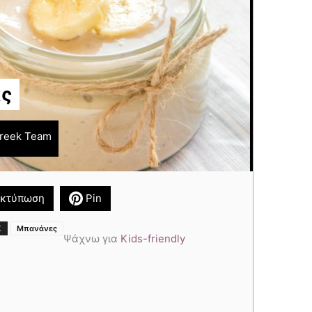
ας
reek Team
κτύπωση
Pin
Σ
Μπανάνες
Ψάχνω για
Kids-friendly