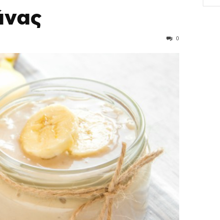
άνας
0