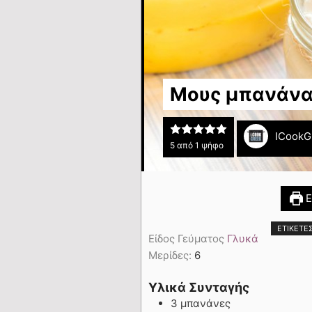
Μους μπανάν
ICookG
5
από 1 ψήφο
Ε
ΕΤΙΚΈΤΕ
Είδος Γεύματος
Γλυκά
Μερίδες:
6
Υλικά Συνταγής
3 μπανάνες