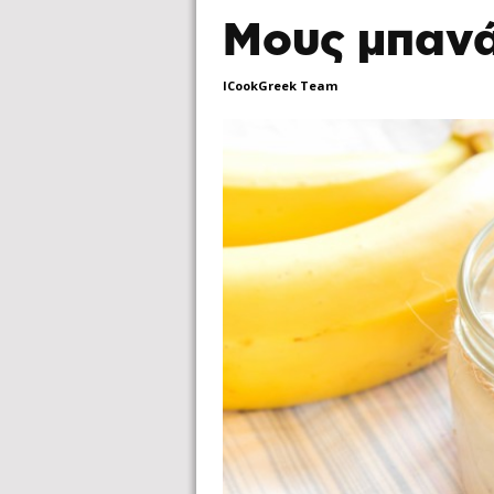
Μους μπαν
ICookGreek Team