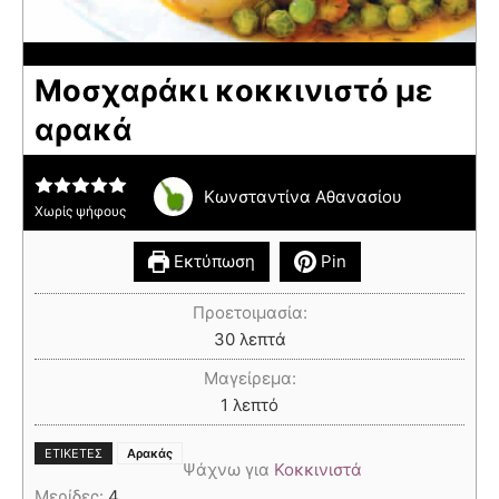
Μοσχαράκι κοκκινιστό με
αρακά
Κωνσταντίνα Αθανασίου
Χωρίς ψήφους
Εκτύπωση
Pin
Προετοιμασία:
30
λεπτά
Μαγείρεμα:
1
λεπτό
ΕΤΙΚΈΤΕΣ
Αρακάς
Ψάχνω για
Κοκκινιστά
Μερίδες:
4