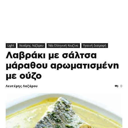
Light
Λευτέρης Λαζάρου
Νέα Ελληνική Κουζίνα
Υγιεινή διατροφή
Λαβράκι με σάλτσα
μάραθου αρωματισμένη
με ούζο
Λευτέρης Λαζάρου
0