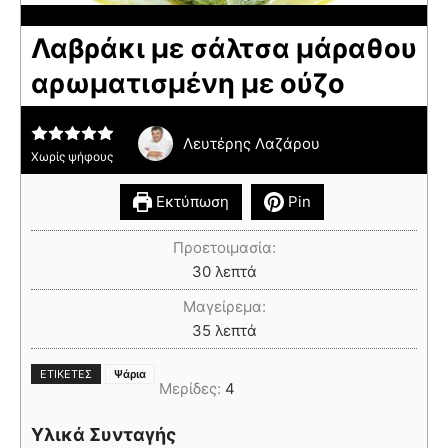
Λαβράκι με σάλτσα μάραθου
αρωματισμένη με ούζο
Λευτέρης Λαζάρου
Χωρίς ψήφους
Εκτύπωση
Pin
Προετοιμασία:
30
λεπτά
Μαγείρεμα:
35
λεπτά
ΕΤΙΚΈΤΕΣ
Ψάρια
Μερίδες:
4
Υλικά Συνταγής