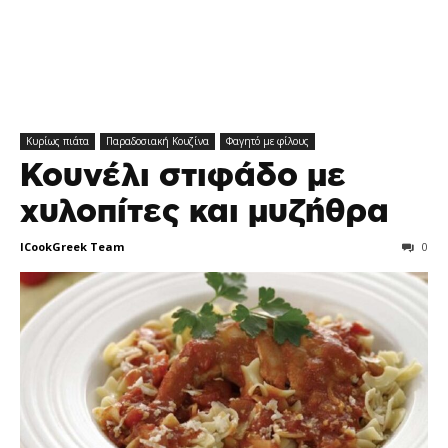
Κυρίως πιάτα
Παραδοσιακή Κουζίνα
Φαγητό με φίλους
Κουνέλι στιφάδο με
χυλοπίτες και μυζήθρα
ICookGreek Team
0