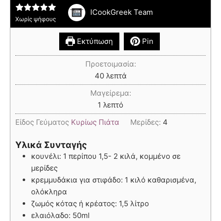
ICookGreek Team
Χωρίς ψήφους
Εκτύπωση
Pin
Προετοιμασία:
40
λεπτά
Μαγείρεμα:
1
λεπτό
Είδος Γεύματος
Κυρίως Πιάτα
Μερίδες:
4
Υλικά Συνταγής
κουνέλι: 1 περίπου 1,5- 2 κιλά, κομμένο σε
μερίδες
κρεμμυδάκια για στιφάδο: 1 κιλό καθαρισμένα,
ολόκληρα
ζωμός κότας ή κρέατος: 1,5 λίτρο
ελαιόλαδο: 50ml