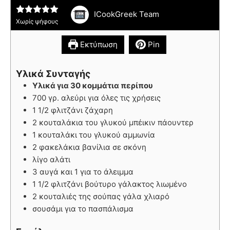
ICookGreek Team
Χωρίς ψήφους
Εκτύπωση
Pin
Υλικά Συνταγής
Υλικά για 30 κομμάτια περίπου
700 γρ. αλεύρι για όλες τις χρήσεις
1 1/2 φλιτζάνι ζάχαρη
2 κουταλάκια του γλυκού μπέικιν πάουντερ
1 κουταλάκι του γλυκού αμμωνία
2 φακελάκια βανίλια σε σκόνη
λίγο αλάτι
3 αυγά και 1 για το άλειμμα
1 1/2 φλιτζάνι βούτυρο γάλακτος λιωμένο
2 κουταλιές της σούπας γάλα χλιαρό
σουσάμι για το πασπάλισμα