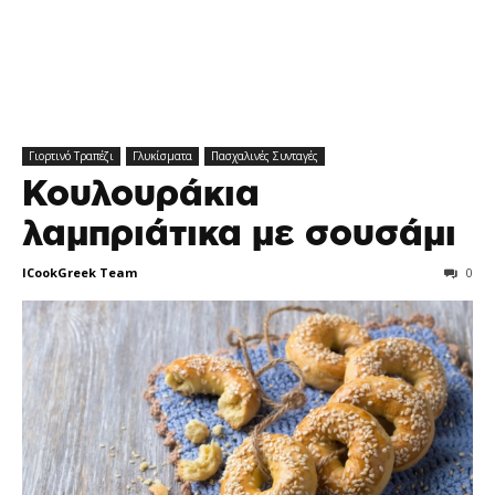
Γιορτινό Tραπέζι
Γλυκίσματα
Πασχαλινές Συνταγές
Κουλουράκια
λαμπριάτικα με σουσάμι
ICookGreek Team
0