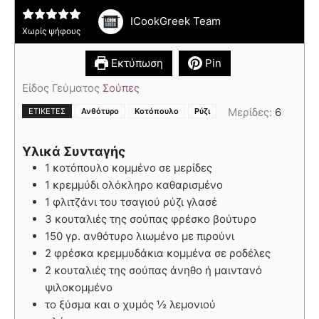
ICookGreek Team
Χωρίς ψήφους
Εκτύπωση
Pin
Είδος Γεύματος
Σούπες
,
,
Μερίδες:
6
ΕΤΙΚΈΤΕΣ
Ανθότυρο
Κοτόπουλο
Ρύζι
Υλικά Συνταγής
1 κοτόπουλο κομμένο σε μερίδες
1 κρεμμύδι ολόκληρο καθαρισμένο
1 φλιτζάνι του τσαγιού ρύζι γλασέ
3 κουταλιές της σούπας φρέσκο βούτυρο
150 γρ. ανθότυρο λιωμένο με πιρούνι
2 φρέσκα κρεμμυδάκια κομμένα σε ροδέλες
2 κουταλιές της σούπας άνηθο ή μαιντανό
ψιλοκομμένο
το ξύσμα και ο χυμός ½ λεμονιού