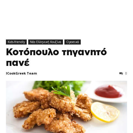
Kids-friendly
Νέα Ελληνική Κουζίνα
Ορεκτικά
Κοτόπουλο τηγανητό
πανέ
ICookGreek Team
0