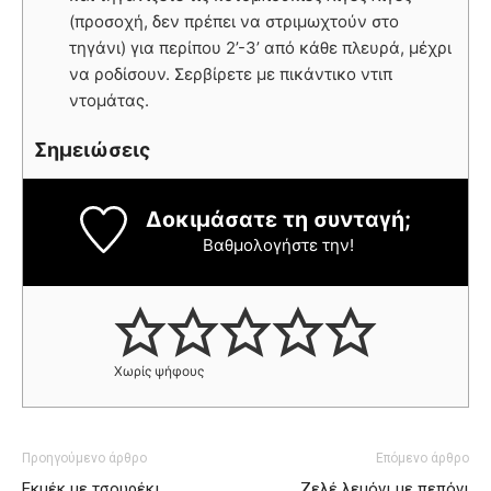
(προσοχή, δεν πρέπει να στριμωχτούν στο
τηγάνι) για περίπου 2’-3’ από κάθε πλευρά, μέχρι
να ροδίσουν. Σερβίρετε με πικάντικο ντιπ
ντομάτας.
Σημειώσεις
Δοκιμάσατε τη συνταγή;
Βαθμολογήστε την!
Χωρίς ψήφους
Προηγούμενο άρθρο
Επόμενο άρθρο
Εκμέκ με τσουρέκι
Ζελέ λεμόνι με πεπόνι