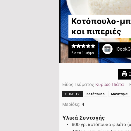
Κοτόπουλο-μπο
και πιπεριές
ICookG
5
από 1 ψήφο
Ε
Είδος Γεύματος
Κυρίως Πιάτα
ΕΤΙΚΈΤΕΣ
Κοτόπουλο
Μανιτάρια
Μερίδες:
4
Υλικά Συνταγής
600 γρ. κοτόπουλο φιλέτο (