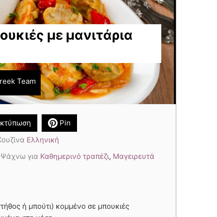
υκιές με μανιτάρια
reek Team
κτύπωση
Pin
Κουζίνα
Ελληνική
,
Ψάχνω για
Καθημερινό τραπέζι
,
Μαγειρευτά
στήθος ή μπούτι) κομμένο σε μπουκιές