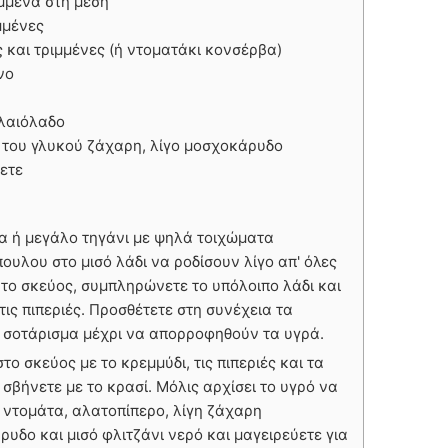
ομμένα στη μέση
μμένες
 και τριμμένες (ή ντοματάκι κονσέρβα)
νο
ελαιόλαδο
κι του γλυκού ζάχαρη, λίγο μοσχοκάρυδο
σετε
α ή μεγάλο τηγάνι με ψηλά τοιχώματα
ουλου στο μισό λάδι να ροδίσουν λίγο απ' όλες
' το σκεύος, συμπληρώνετε το υπόλοιπο λάδι και
 τις πιπεριές. Προσθέτετε στη συνέχεια τα
ο σοτάρισμα μέχρι να απορροφηθούν τα υγρά.
ο σκεύος με το κρεμμύδι, τις πιπεριές και τα
 σβήνετε με το κρασί. Μόλις αρχίσει το υγρό να
ν ντομάτα, αλατοπίπερο, λίγη ζάχαρη
ρυδο και μισό φλιτζάνι νερό και μαγειρεύετε για