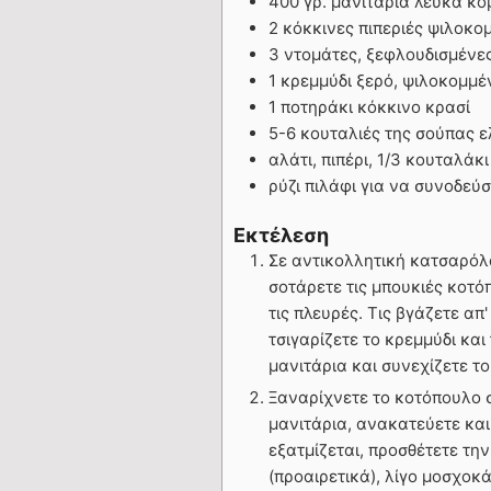
400 γρ. μανιτάρια λευκά κ
2 κόκκινες πιπεριές ψιλοκο
3 ντομάτες, ξεφλουδισμένες
1 κρεμμύδι ξερό, ψιλοκομμέ
1 ποτηράκι κόκκινο κρασί
5-6 κουταλιές της σούπας 
αλάτι, πιπέρι, 1/3 κουταλά
ρύζι πιλάφι για να συνοδεύ
Εκτέλεση
Σε αντικολλητική κατσαρόλ
σοτάρετε τις μπουκιές κοτόπ
τις πλευρές. Τις βγάζετε απ
τσιγαρίζετε το κρεμμύδι και
μανιτάρια και συνεχίζετε τ
Ξαναρίχνετε το κοτόπουλο στ
μανιτάρια, ανακατεύετε και
εξατμίζεται, προσθέτετε τη
(προαιρετικά), λίγο μοσχοκά