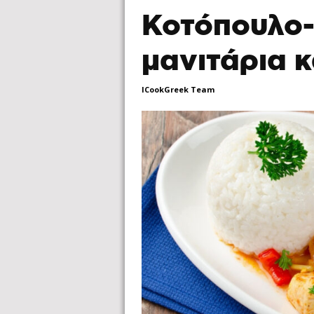
Κοτόπουλο-
μανιτάρια κ
ICookGreek Team