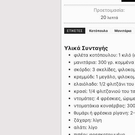
Προετοιμασία:
20
λεπτά
ΕΤΙΚΈΤΕΣ
Κοτόπουλο
Μανιτάρια
Υλικά Συνταγής
φιλέτα κοτόπουλου: 1 κιλό (
μανιτάρια: 300 γρ. κομμένα
σκόρδο: 3 σκελίδες, ψιλοκο
κρεμμύδι: 1 μεγάλο, ψιλοκο
ελαιόλαδο: 1/2 φλιτζάνι του
κρασί: 1/4 φλιτζανιού του τ
ντομάτες: 4 φρέσκιες, ώριμ
ντοματάκια κονσέρβας: 300
θυμάρι ή φρέσκια ρίγανη: 2
ζάχαρη: λίγη
αλάτι: λίγο
πιπέρι: φρεσκοτριμμένο