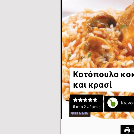
Κοτόπουλο κοκ
και κρασί
Κωνστ
5
από
2
ψήφους
Ε