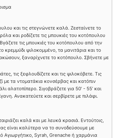
ρισμα
ουλου και τις στεγνώνετε καλά. Ζεσταίνετε το
όλα και ροδίζετε τις μπουκιές του κοτόπουλου
Βγάζετε τις μπουκιές του κοτόπουλου από την
ο κρεμμύδι ψιλοκομμένο, τα μανιτάρια και το
ακώσουν, ξαναρίχνετε το κοτόπουλο. Σβήνετε με
άτες, τις ξεφλουδίζετε και τις ψιλοκόβετε. Τις
ί με τα ντοματάκια κονσέρβας και κατόπιν
λι αλατοπίπερο. Σιγοβράζετε για 50’ - 55’ και
ίγανη. Ανακατεύετε και σερβίρετε με πιλάφι.
αιριάζει καλά και με λευκά κρασιά. Εντούτοις,
σας είναι καλύτερα να το συνοδεύσουμε με
ό Αγιωργήτικο, Syrah, Grenache ή χαρμάνια