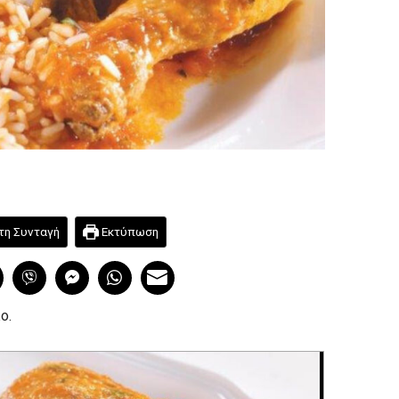
τη Συνταγή
Εκτύπωση
ο.