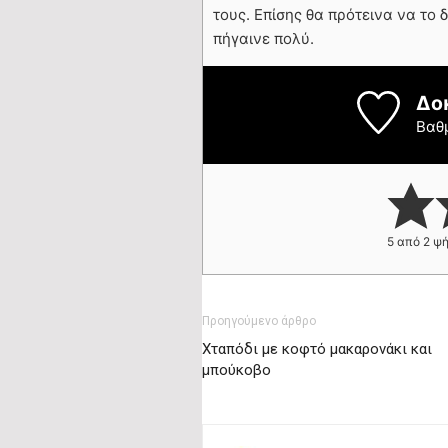
τους. Επίσης θα πρότεινα να το 
πήγαινε πολύ.
Δο
Βαθ
5
από
2
ψή
Προηγούμενο άρθρο
Χταπόδι με κοφτό μακαρονάκι και
μπούκοβο