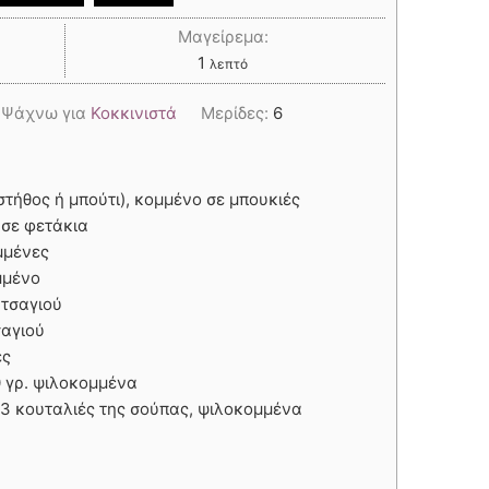
Μαγείρεμα:
1
λεπτό
,
Ψάχνω για
Κοκκινιστά
Μερίδες:
6
στήθος ή μπούτι), κομμένο σε μπουκιές
 σε φετάκια
μμένες
μμένο
 τσαγιού
σαγιού
ες
 γρ. ψιλοκομμένα
-3 κουταλιές της σούπας, ψιλοκομμένα