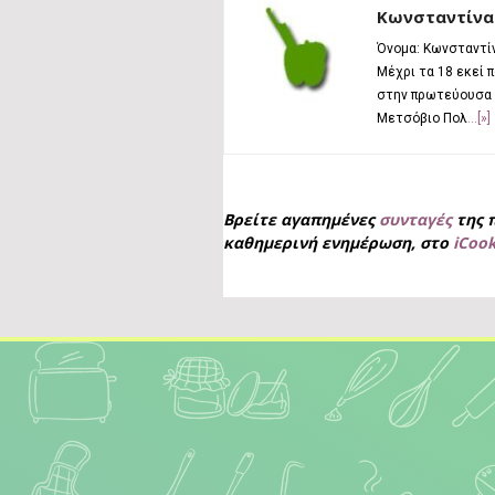
Κωνσταντίνα
Όνομα: Κωνσταντίν
Μέχρι τα 18 εκεί 
στην πρωτεύουσα κ
Μετσόβιο Πολ
...[»]
Βρείτε αγαπημένες
συνταγές
της 
καθημερινή ενημέρωση, στο
iCoo