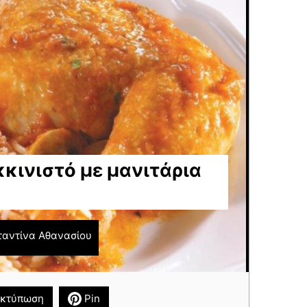
κινιστό με μανιτάρια
αντίνα Αθανασίου
κτύπωση
Pin