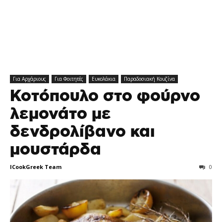
Για Αρχάριους
Για Φοιτητές
Ευκολάκια
Παραδοσιακή Κουζίνα
Κοτόπουλο στο φούρνο
λεμονάτο με
δενδρολίβανο και
μουστάρδα
ICookGreek Team
0