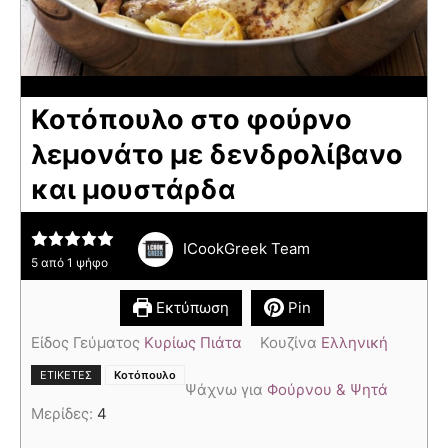
Κοτόπουλο στο φούρνο
λεμονάτο με δενδρολίβανο
και μουστάρδα
ICookGreek Team
5
από 1 ψήφο
Εκτύπωση
Pin
Είδος Γεύματος
Κυρίως Πιάτα
Κουζίνα
Ελληνική
ΕΤΙΚΈΤΕΣ
Κοτόπουλο
Ψάχνω για
Φούρνου & Ψητά
Μερίδες:
4