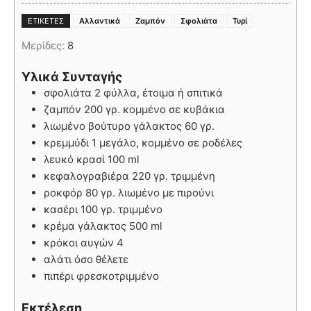
,
,
,
ΕΤΙΚΈΤΕΣ
Αλλαντικά
Ζαμπόν
Σφολιάτα
Τυρί
Μερίδες:
8
Υλικά Συνταγής
σφολιάτα 2 φύλλα, έτοιμα ή σπιτικά
ζαμπόν 200 γρ. κομμένο σε κυβάκια
λιωμένο βούτυρο γάλακτος 60 γρ.
κρεμμύδι 1 μεγάλο, κομμένο σε ροδέλες
λευκό κρασί 100 ml
κεφαλογραβιέρα 220 γρ. τριμμένη
ροκφόρ 80 γρ. λιωμένο με πιρούνι
κασέρι 100 γρ. τριμμένο
κρέμα γάλακτος 500 ml
κρόκοι αυγών 4
αλάτι όσο θέλετε
πιπέρι φρεσκοτριμμένο
Εκτέλεση