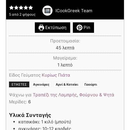
ICookGreek Team
5
από
2
ψήφους
Εκτύπωση
Pin
Προετοιμασία:
45
λεπτά
Μαγείρεμα:
1
λεπτό
Είδος Γεύματος
Κυρίως Πιάτα
,
,
ΕΤΙΚΈΤΕΣ
Αγκινάρες
Αρνί & Κατσίκι
Γιαούρτι
Ψάχνω για
Τραπέζι της Λαμπρής
,
Φούρνου & Ψητά
Μερίδες:
6
Υλικά Συνταγής
κατσικάκι: 1 κιλό (μπούτι)
αγκινάρες: 10-12 καρδιές