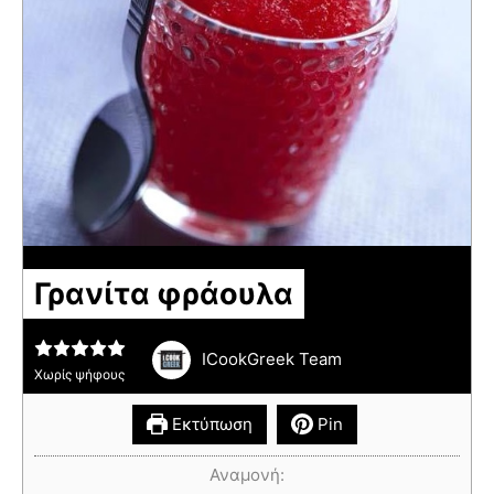
Γρανίτα φράουλα
ICookGreek Team
Χωρίς ψήφους
Εκτύπωση
Pin
Αναμονή: