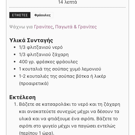
14
λεπτά
ΕΤΙΚΈΤΕΣ
Φράουλες
Ψάχνω για
Γρανίτες
,
Παγωτά & Γρανίτες
Υλικά Συνταγής
1/3 φλιτζανιού νερό
1/3 φλιτζανιού ζάχαρη
400 γρ. φρέσκες φράουλες
1 κουταλιά της σούπας χυμό λεμονιού
1-2 κουταλιές της σούπας βότκα ή λικέρ
(προαιρετικά)
Εκτέλεση
Βάζετε σε κατσαρολάκι το νερό και τη ζάχαρη
και ανακατεύετε συνεχώς μέχρι να δέσουν τα
υλικά και να φτιάξουμε ένα σιρόπι. Βάζετε το
σιρόπι στο ψυγείο μέχρι να παγώσει εντελώς
(περίπου 1 ώρα).