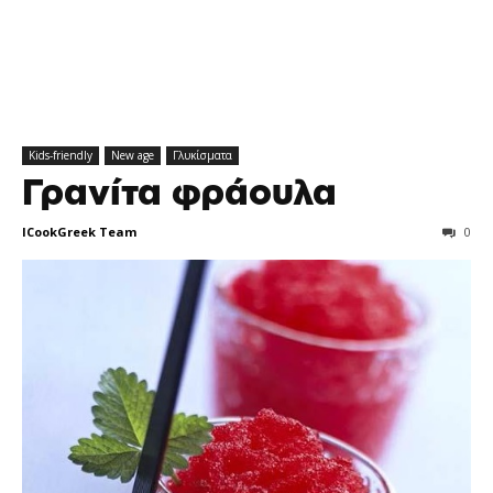
Kids-friendly
New age
Γλυκίσματα
Γρανίτα φράουλα
ICookGreek Team
0