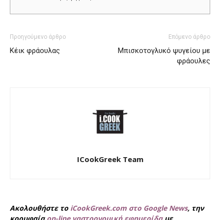
Προηγούμενο άρθρο
Επόμενο άρθρο
Κέικ φράουλας
Μπισκοτογλυκό ψυγείου με
φράουλες
ICookGreek Team
Ακολουθήστε το
iCookGreek.com στο Google News
, την
κορυφαία
on-line γαστρονομική εφημερίδα
με