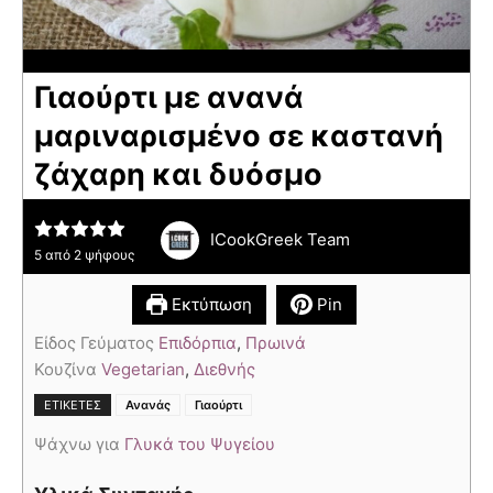
Γιαούρτι με ανανά
μαριναρισμένο σε καστανή
ζάχαρη και δυόσμο
ICookGreek Team
5
από
2
ψήφους
Εκτύπωση
Pin
Είδος Γεύματος
Επιδόρπια
,
Πρωινά
Κουζίνα
Vegetarian
,
Διεθνής
,
ΕΤΙΚΈΤΕΣ
Ανανάς
Γιαούρτι
Ψάχνω για
Γλυκά του Ψυγείου