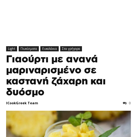
Light
Γλυκίσματα
Ευκολάκια
Στα γρήγορα
Γιαούρτι με ανανά
μαριναρισμένο σε
καστανή ζάχαρη και
δυόσμο
ICookGreek Team
0