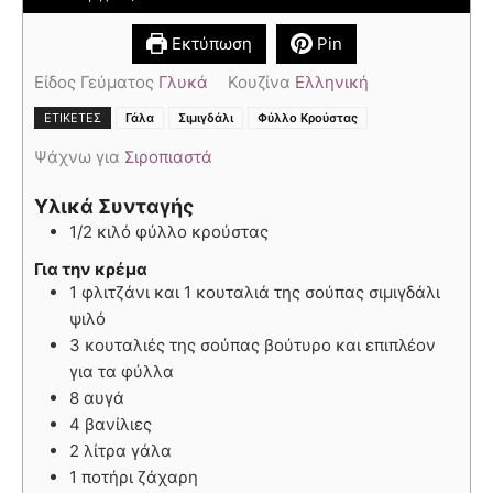
Εκτύπωση
Pin
Είδος Γεύματος
Γλυκά
Κουζίνα
Ελληνική
,
,
ΕΤΙΚΈΤΕΣ
Γάλα
Σιμιγδάλι
Φύλλο Κρούστας
Ψάχνω για
Σιροπιαστά
Υλικά Συνταγής
1/2 κιλό φύλλο κρούστας
Για την κρέμα
1 φλιτζάνι και 1 κουταλιά της σούπας σιμιγδάλι
ψιλό
3 κουταλιές της σούπας βούτυρο και επιπλέον
για τα φύλλα
8 αυγά
4 βανίλιες
2 λίτρα γάλα
1 ποτήρι ζάχαρη