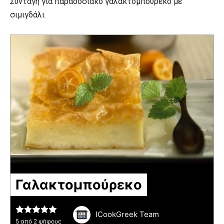
Συνταγή για παραδοσιακό γαλακτομπούρεκο με
σιμιγδάλι
Γαλακτομπούρεκο
ICookGreek Team
5
από
2
ψήφους