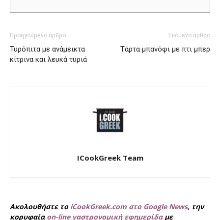
Προηγούμενο άρθρο
Επόμενο άρθρο
Τυρόπιτα με ανάμεικτα
Τάρτα μπανόφι με πτι μπερ
κίτρινα και λευκά τυριά
ICookGreek Team
Ακολουθήστε το
iCookGreek.com στο Google News
, την
κορυφαία
on-line γαστρονομική εφημερίδα
με