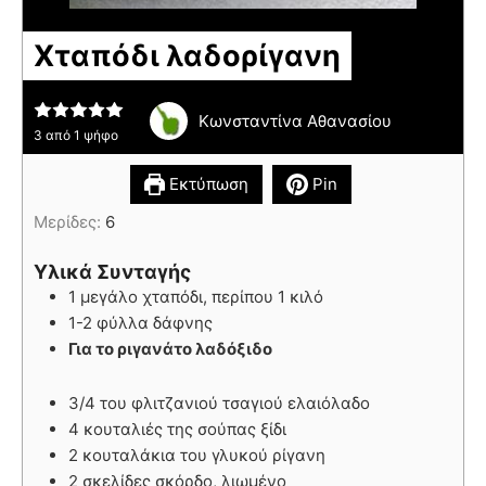
Χταπόδι λαδορίγανη
Κωνσταντίνα Αθανασίου
3
από 1 ψήφο
Εκτύπωση
Pin
Μερίδες:
6
Υλικά Συνταγής
1 μεγάλο χταπόδι, περίπου 1 κιλό
1-2 φύλλα δάφνης
Για το ριγανάτο λαδόξιδο
3/4 του φλιτζανιού τσαγιού ελαιόλαδο
4 κουταλιές της σούπας ξίδι
2 κουταλάκια του γλυκού ρίγανη
2 σκελίδες σκόρδο, λιωμένο