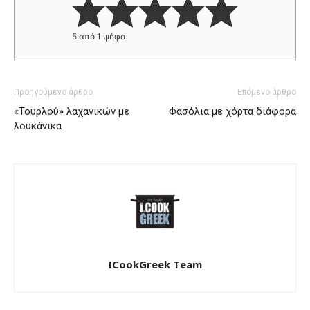
5
από 1 ψήφο
Προηγούμενο άρθρο
Επόμενο άρθρο
«Τουρλού» λαχανικών με
Φασόλια με χόρτα διάφορα
λουκάνικα
ICookGreek Team