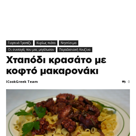
Γιορτινό Tραπέζι
Κυρίως πιάτα
Νηστίσιμα
Οι συνταγές που μας μεγάλωσαν
Παραδοσιακή Κουζίνα
Χταπόδι κρασάτο με
κοφτό μακαρονάκι
ICookGreek Team
0