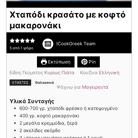
Χταπόδι κρασάτο με κοφτό
μακαρονάκι
ICookGreek Team
5
από 1 ψήφο
Εκτύπωση
Pin
Είδος Γεύματος
Κυρίως Πιάτα
Κουζίνα
Ελληνική
ΕΤΙΚΈΤΕΣ
Θαλασσινά
Ψάχνω για
Μαγειρευτά
Υλικά Συνταγής
600-700 γρ. χταπόδι φρέσκο ή κατεψυγμένο
400 γρ. κοφτό μακαρονάκι
2 μεγάλα κρεμμύδια, ξερά
2 σκελίδες σκόρδο
3 μέτριες ντομάτες φρέσκες ή 1 κουτί