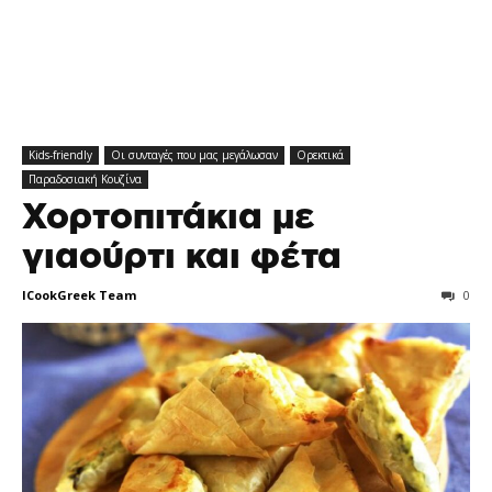
Kids-friendly
Οι συνταγές που μας μεγάλωσαν
Ορεκτικά
Παραδοσιακή Κουζίνα
Χορτοπιτάκια με
γιαούρτι και φέτα
ICookGreek Team
0