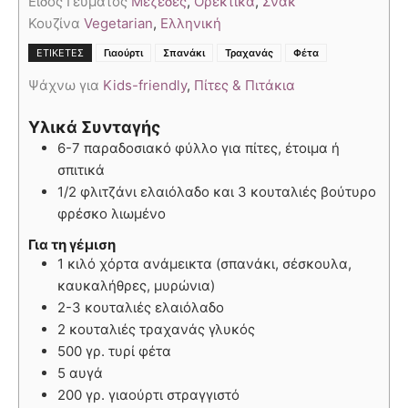
Είδος Γεύματος
Μεζέδες
,
Ορεκτικά
,
Σνακ
Κουζίνα
Vegetarian
,
Ελληνική
,
,
,
ΕΤΙΚΈΤΕΣ
Γιαούρτι
Σπανάκι
Τραχανάς
Φέτα
Ψάχνω για
Kids-friendly
,
Πίτες & Πιτάκια
Υλικά Συνταγής
6-7 παραδοσιακό φύλλο για πίτες, έτοιμα ή
σπιτικά
1/2 φλιτζάνι ελαιόλαδο και 3 κουταλιές βούτυρο
φρέσκο λιωμένο
Για τη γέμιση
1 κιλό χόρτα ανάμεικτα (σπανάκι, σέσκουλα,
καυκαλήθρες, μυρώνια)
2-3 κουταλιές ελαιόλαδο
2 κουταλιές τραχανάς γλυκός
500 γρ. τυρί φέτα
5 αυγά
200 γρ. γιαούρτι στραγγιστό