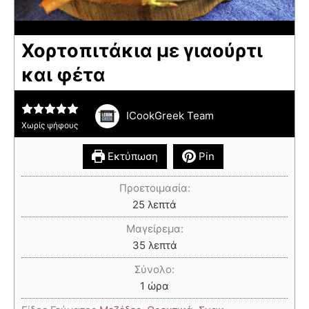
Χορτοπιτάκια με γιαούρτι
και φέτα
ICookGreek Team
Χωρίς ψήφους
Εκτύπωση
Pin
Προετοιμασία:
25
λεπτά
Μαγείρεμα:
35
λεπτά
Σύνολο:
1
ώρα