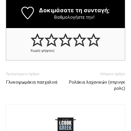
Δοκιμάσατε τη συνταγή;
Βαθμολογήστε την!
Χωρίς ψήφους
Προηγούμενο άρθρο
Επόμενο άρθρο
Γλυκοψωμάκια πασχαλινά
Ρολάκια λαχανικών (σπρινγκ
ρολς)