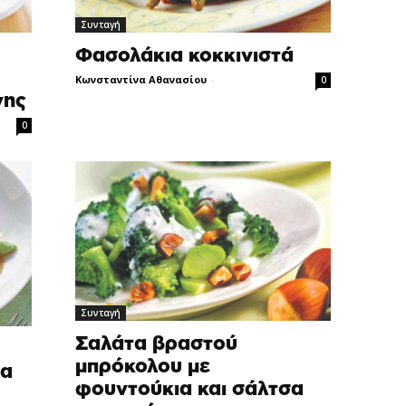
Συνταγή
Φασολάκια κοκκινιστά
Κωνσταντίνα Αθανασίου
-
0
νης
0
Συνταγή
Σαλάτα βραστού
μπρόκολου με
ια
φουντούκια και σάλτσα