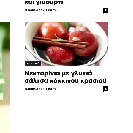
και γιαούρτι
ICookGreek Team
-
0
Συνταγή
Νεκταρίνια με γλυκιά
σάλτσα κόκκινου κρασιού
ICookGreek Team
-
0