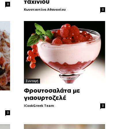
ταχινιού
0
Κωνσταντίνα Αθανασίου
-
0
Συνταγή
Φρουτοσαλάτα με
γιαουρτοζελέ
ICookGreek Team
-
0
0