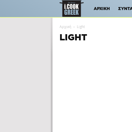
iCookGreek
ΑΡΧΙΚΉ
ΣΥΝΤ
Αρχική
Light
LIGHT