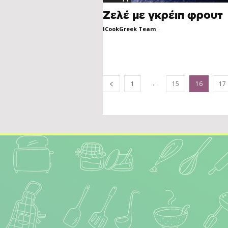
Zελέ με γκρέιπ φρουτ
ICookGreek Team
-
...
1
15
16
17