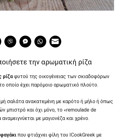
οποιήσετε την αρωματική ρίζα
ς ρίζα
φυτού της οικογένειας των σκιαδοφόρων
 το οποίο έχει παρόμοιο αρωματικό πλούτο.
μή σαλάτα ανακατεμένη με καρότο ή μήλο ή όπως
ν μπιστρό και όχι μόνο, το «remoulade de
α αναμειγνύεται με μαγιονέζα και χρένο.
 φαγάκι
που φτιάχνει φίλη του ICookGreek με