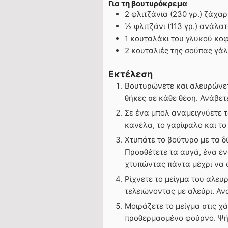
Για τη βουτυρόκρεμα
2 φλιτζάνια (230 γρ.) ζάχα
½ φλιτζάνι (113 γρ.) ανάλα
1 κουταλάκι του γλυκού κο
2 κουταλιές της σούπας γά
Εκτέλεση
Βουτυρώνετε και αλευρώνετ
θήκες σε κάθε θέση. Ανάβετ
Σε ένα μπολ αναμειγνύετε το
κανέλα, το γαρίφαλο και το
Χτυπάτε το βούτυρο με τα δ
Προσθέτετε τα αυγά, ένα έν
χτυπώντας πάντα μέχρι να 
Ρίχνετε το μείγμα του αλευρ
τελειώνοντας με αλεύρι. Αν
Μοιράζετε το μείγμα στις χ
προθερμασμένο φούρνο. Ψήν