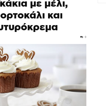
κάκια με μέλι,
ορτοκάλι και
υτυρόκρεμα
0