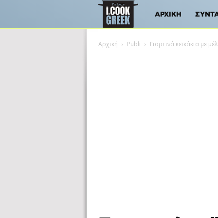
iCookGreek
ΑΡΧΙΚΉ
ΣΥΝΤ
Αρχική
Publi
Γιορτινά κεϊκάκια με μ