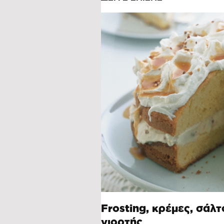
Frosting, κρέμες, σάλτ
γιορτής