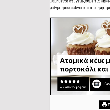
Θυμηθείτε ότι γεμίζουμε τις θήκε
μείγμα φουσκώνει κατά το ψήσιμ
Ατομικά κέικ μ
πορτοκάλι και
ICo
4.7
από
15
ψήφους
Ε