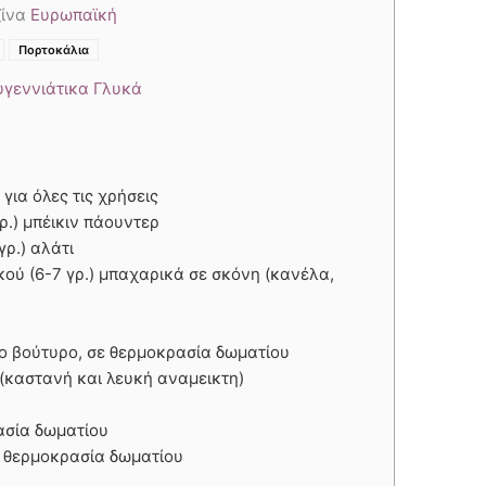
ζίνα
Ευρωπαϊκή
,
,
,
Πορτοκάλια
υγεννιάτικα Γλυκά
 για όλες τις χρήσεις
ρ.) μπέικιν πάουντερ
γρ.) αλάτι
κού (6-7 γρ.) μπαχαρικά σε σκόνη (κανέλα,
το βούτυρο, σε θερμοκρασία δωματίου
η (καστανή και λευκή αναμεικτη)
ασία δωματίου
σε θερμοκρασία δωματίου