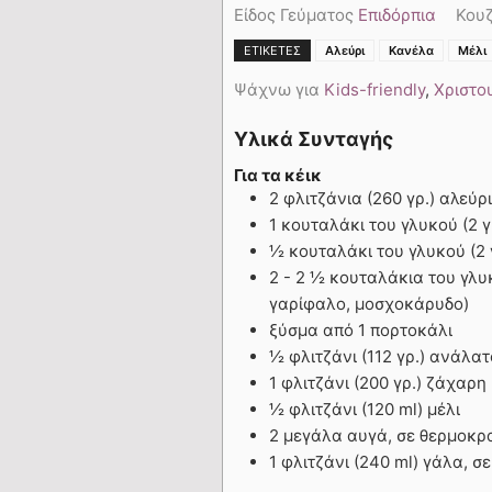
Είδος Γεύματος
Επιδόρπια
Κου
ΕΤΙΚΈΤΕΣ
Αλεύρι
Κανέλα
Μέλι
Ψάχνω για
Kids-friendly
,
Χριστο
Υλικά Συνταγής
Για τα κέικ
2 φλιτζάνια (260 γρ.) αλεύρι
1 κουταλάκι του γλυκού (2 γ
½ κουταλάκι του γλυκού (2 
2 - 2 ½ κουταλάκια του γλυ
γαρίφαλο, μοσχοκάρυδο)
ξύσμα από 1 πορτοκάλι
½ φλιτζάνι (112 γρ.) ανάλα
1 φλιτζάνι (200 γρ.) ζάχαρ
½ φλιτζάνι (120 ml) μέλι
2 μεγάλα αυγά, σε θερμοκρ
1 φλιτζάνι (240 ml) γάλα, 