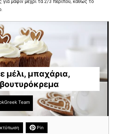
ς για μάφιν μέχρι τα 2/3 περίπου, καθώς το
ο.
ε μέλι, μπαχάρια,
 βουτυρόκρεμα
okGreek Team
κτύπωση
Pin