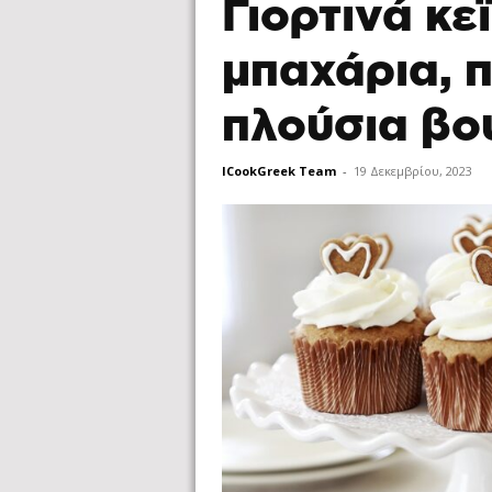
Γιορτινά κεϊ
μπαχάρια, π
πλούσια βο
ICookGreek Team
-
19 Δεκεμβρίου, 2023