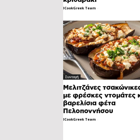
ICookGreek Team
-
Συνταγή
Μελιτζάνες τσακώνικε
με φρέσκες ντομάτες 
βαρελίσια φέτα
Πελοποννήσου
ICookGreek Team
-