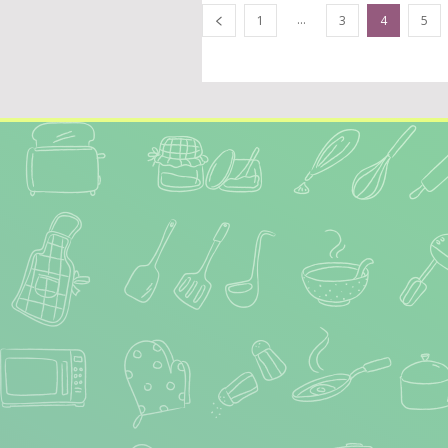
...
1
3
4
5