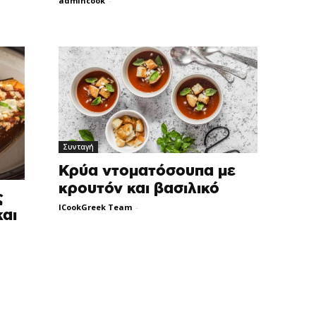
admincook
-
Συνταγή
Κρύα ντοματόσουπα με
κρουτόν και βασιλικό
ς
ICookGreek Team
-
και