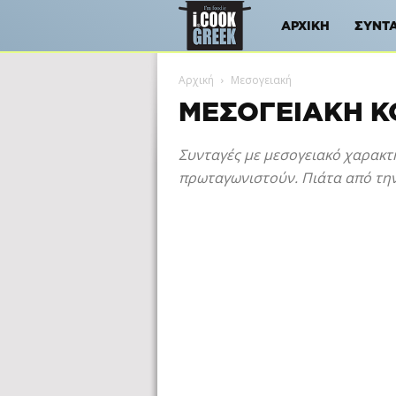
iCookGreek
ΑΡΧΙΚΉ
ΣΥΝΤ
Αρχική
Μεσογειακή
ΜΕΣΟΓΕΙΑΚΉ Κ
Συνταγές με μεσογειακό χαρακτή
πρωταγωνιστούν. Πιάτα από την 