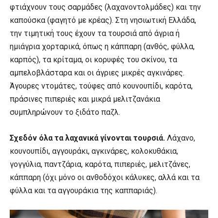
φτιάχνουν τους σαρμάδες (λαχανοντολμάδες) και την
καπούσκα (φαγητό με κρέας). Στη νησιωτική Ελλάδα,
την τιμητική τους έχουν τα τουρσιά από άγρια ή
ημιάγρια χορταρικά, όπως η κάππαρη (ανθός, φύλλα,
καρπός), τα κρίταμα, οι κορυφές του σκίνου, τα
αμπελοβλάσταρα και οι άγριες μικρές αγκινάρες.
Άγουρες ντομάτες, τούφες από κουνουπίδι, καρότα,
πράσινες πιπεριές και μικρά μελιτζανάκια
συμπληρώνουν το ξιδάτο παζλ.
Σχεδόν όλα τα λαχανικά γίνονται τουρσιά.
Λάχανο,
κουνουπίδι, αγγουράκι, αγκινάρες, κολοκυθάκια,
γογγύλια, παντζάρια, καρότα, πιπεριές, μελιτζάνες,
κάππαρη (όχι μόνο οι ανθοδόχοι κάλυκες, αλλά και τα
φύλλα και τα αγγουράκια της καππαριάς).