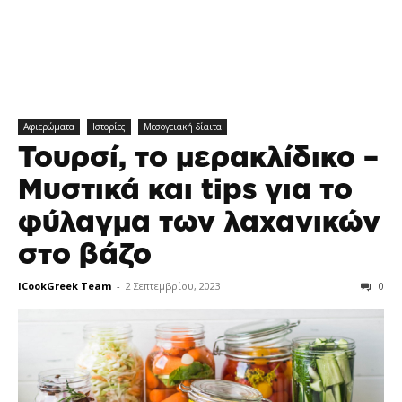
Αφιερώματα
Ιστορίες
Μεσογειακή δίαιτα
Τουρσί, το μερακλίδικο –
Μυστικά και tips για το
φύλαγμα των λαχανικών
στο βάζο
ICookGreek Team
-
2 Σεπτεμβρίου, 2023
0