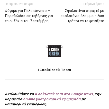
Προηγούμενο άρθρο
Επόμενο άρθρο
Φύγαμε για Πελοπόννησο –
Σφολιατίνια στριφτά με
Παραθαλάσσιες ταβέρνες για
σκολατένιο άλειμμα – Δύο
τα ουζάκια του Σεπτέμβρη
τρόποι να τα φτιάξετε
ICookGreek Team
Ακολουθήστε το
iCookGreek.com στο Google News
, την
κορυφαία
on-line γαστρονομική εφημερίδα
με
καθημερινή ενημέρωση.