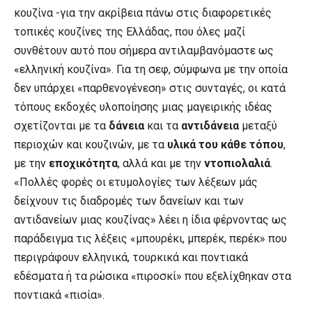
κουζίνα -για την ακρίβεια πάνω στις διαφορετικές
τοπικές κουζίνες της Ελλάδας, που όλες μαζί
συνθέτουν αυτό που σήμερα αντιλαμβανόμαστε ως
«ελληνική κουζίνα». Για τη σεφ, σύμφωνα με την οποία
δεν υπάρχει «παρθενογένεση» στις συνταγές, οι κατά
τόπους εκδοχές υλοποίησης μιας μαγειρικής ιδέας
σχετίζονται με τα
δάνεια
και τα
αντιδάνεια
μεταξύ
περιοχών και κουζινών, με τα
υλικά του κάθε τόπου
,
με την
εποχικότητα
, αλλά και με την
ντοπιολαλιά
.
«Πολλές φορές οι ετυμολογίες των λέξεων μάς
δείχνουν τις διαδρομές των δανείων και των
αντιδανείων μιας κουζίνας» λέει η ίδια φέρνοντας ως
παράδειγμα τις λέξεις «μπουρέκι, μπερέκ, περέκ» που
περιγράφουν ελληνικά, τουρκικά και ποντιακά
εδέσματα ή τα ρώσικα «πιροσκί» που εξελίχθηκαν στα
ποντιακά «πισία».