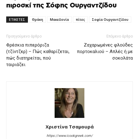
πιροσκί της Σόφης Ουργαντζίδου
ΕΤΙΚΕΤΕΣ
Θράκη
Μακεδονία
πίτες
Σοφία Ουργαντζίδου
Προηγούμενο άρθρο
Επόμενο άρθρο
Φρέσκια πιπερόριζα
Ζαχαρωμένες φλούδες
(τζίντζερ) – Πώς καθαρίζεται,
πορτοκαλιού – Απλές ή με
πώς διατηρείται, πού
σοκολάτα
ταιριάζει
Χριστίνα Τσαμουρά
https://www.icookgreek.com/