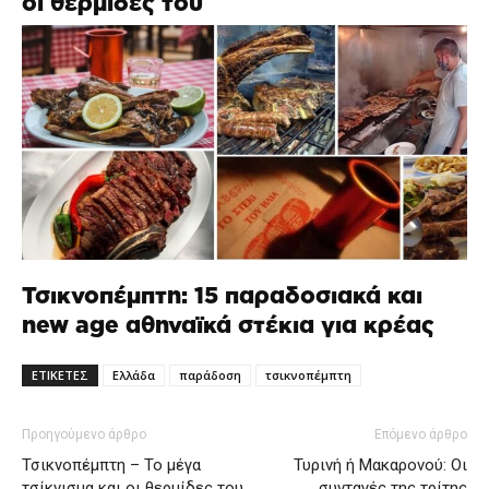
οι θερμίδες του
Τσικνοπέμπτη: 15 παραδοσιακά και
new age αθηναϊκά στέκια για κρέας
ΕΤΙΚΕΤΕΣ
Ελλάδα
παράδοση
τσικνοπέμπτη
Προηγούμενο άρθρο
Επόμενο άρθρο
Τσικνοπέμπτη – Το μέγα
Τυρινή ή Μακαρονού: Οι
τσίκνισμα και οι θερμίδες του
συνταγές της τρίτης