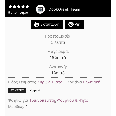
ICookGreek Team
5
από 1 ψήφο
Εκτύπωση
Pin
Προετοιμασία:
5
λεπτά
Μαγείρεμα:
15
λεπτά
Αναμονή:
1
λεπτό
Είδος Γεύματος
Κυρίως Πιάτα
Κουζίνα
Ελληνική
ΕΤΙΚΈΤΕΣ
Χοιρινό
Ψάχνω για
Τσικνοπέμπτη
,
Φούρνου & Ψητά
Μερίδες:
4