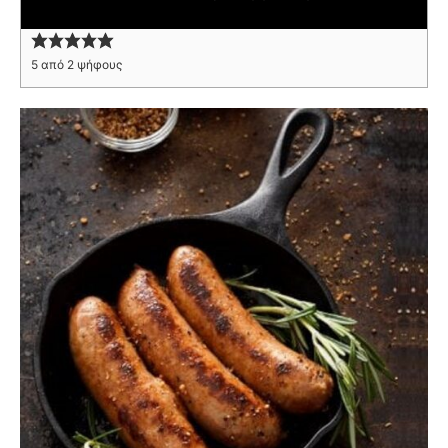
5
από
2
ψήφους