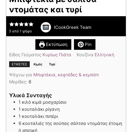
ντομάτας και τυρί
ICookGreek Team
5
από 1 ψήφο
Εκτύπωση
Pin
Είδος Γεύματος
Κυρίως Πιάτα
Κουζίνα
Ελληνική
,
ΕΤΙΚΈΤΕΣ
Κιμάς
Τυρί
Ψάχνω για
Μπιφτέκια, κεφτέδες & κεμπάπ
Μερίδες:
6
Υλικά Συνταγής
1 κιλό κιμά μοσχαρίσιο
1 κουταλάκι ρίγανη
1 κουταλάκι πιπέρι
6 κουταλιές της σούπας σάλτσα ντομάτας έτοιμη
ή σπιτική