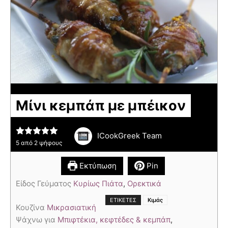
Μίνι κεμπάπ με μπέικον
ICookGreek Team
5
από
2
ψήφους
Εκτύπωση
Pin
Είδος Γεύματος
Κυρίως Πιάτα
,
Ορεκτικά
ΕΤΙΚΈΤΕΣ
Κιμάς
Κουζίνα
Μικρασιατική
Ψάχνω για
Μπιφτέκια, κεφτέδες & κεμπάπ
,