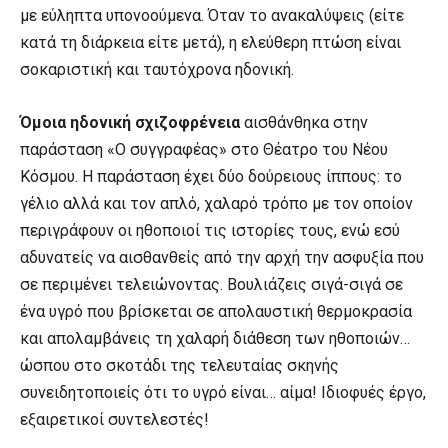
με εύληπτα υπονοούμενα. Όταν το ανακαλύψεις (είτε
κατά τη διάρκεια είτε μετά), η ελεύθερη πτώση είναι
σοκαριστική και ταυτόχρονα ηδονική.
Όμοια ηδονική σχιζοφρένεια
αισθάνθηκα στην
παράσταση «Ο συγγραφέας» στο Θέατρο του Νέου
Κόσμου. Η παράσταση έχει δύο δούρειους ίππους: το
γέλιο αλλά και τον απλό, χαλαρό τρόπο με τον οποίον
περιγράφουν οι ηθοποιοί τις ιστορίες τους, ενώ εσύ
αδυνατείς να αισθανθείς από την αρχή την ασφυξία που
σε περιμένει τελειώνοντας. Βουλιάζεις σιγά-σιγά σε
ένα υγρό που βρίσκεται σε απολαυστική θερμοκρασία
και απολαμβάνεις τη χαλαρή διάθεση των ηθοποιών…
ώσπου στο σκοτάδι της τελευταίας σκηνής
συνειδητοποιείς ότι το υγρό είναι… αίμα! Ιδιοφυές έργο,
εξαιρετικοί συντελεστές!