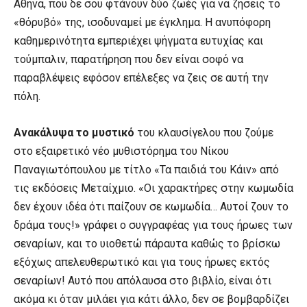
Αθήνα, που δε σου φτάνουν δύο ζωές για να ζήσεις το
«θόρυβό» της, ισοδυναμεί με έγκλημα. Η ανυπόφορη
καθημερινότητα εμπεριέχει ψήγματα ευτυχίας και
τούμπαλιν, παρατήρηση που δεν είναι σοφό να
παραβλέψεις εφόσον επέλεξες να ζεις σε αυτή την
πόλη.
Ανακάλυψα το μυστικό
του κλαυσίγελου που ζούμε
στο εξαιρετικό νέο μυθιστόρημα του Νίκου
Παναγιωτόπουλου με τίτλο «Τα παιδιά του Κάιν» από
τις εκδόσεις Μεταίχμιο. «Οι χαρακτήρες στην κωμωδία
δεν έχουν ιδέα ότι παίζουν σε κωμωδία… Αυτοί ζουν το
δράμα τους!» γράφει ο συγγραφέας για τους ήρωες των
σεναρίων, και το υιοθετώ πάραυτα καθώς το βρίσκω
εξόχως απελευθερωτικό και για τους ήρωες εκτός
σεναρίων! Αυτό που απόλαυσα στο βιβλίο, είναι ότι
ακόμα κι όταν μιλάει για κάτι άλλο, δεν σε βομβαρδίζει