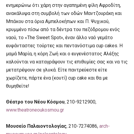
ενημερώνω ότι χάρη στην αγαπημένη φίλη Αφροδίτη,
ανακάλυψα στη συμβολή των οδών Μαντζουράκη και
Μπάκου στα όρια Αμπελοκήπων και Π. Ψυχικού,
κρυμμένο πίσω από τα δέντρα του πεζόδρομου ενός
ναού, το «The Sweet Spot», έναν άλλο ναό γεμάτο
ευφάνταστες τούρτες και πεντανόστιμα cup cakes. Η
μαμά Μαρία, η κόρη Ζωή και ο ευγενέστατος Αλέξης
καλούνται να καταγράψουν τις επιθυμίες σας και να τις
μετατρέψουν σε γλυκά. Είτε παντρεύεστε είτε
χωρίζετε, πάρτε ένα (κουτί) cup cake και θα με
θυμηθείτε!
Θέατρο του Νέου Κόσμου
, 210-9212900,
www.theatroneoukosmou.gr
Μουσείο Παλαιοντολογίας
, 210-7274086,
arch-