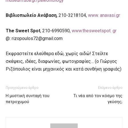
museum.uoa.gr/paleontology
Βιβλιοπωλείο Ανάβαση
, 210-3218104,
www. anavasi.gr
The Sweet Spot
, 210-6990590,
www.thesweetspot. gr
@:
rizopoulos72@gmail.com
Εκφραστείτε ελεύθερα εδώ, χωρίς αιδώ! Στείλτε
σκέψεις, ιδέες, διαφωνίες, φωτογραφίες… (ο Γιώργος
Ριζόπουλος είναι μηχανικός και κατά συνθήκη γραφιάς)
Προηγούμενο άρθρο
Επόμενο άρθρο
Η μυστική συνταγή του
Τι νέα από τον κόσμο της
πετροχυμού
γεύσης;