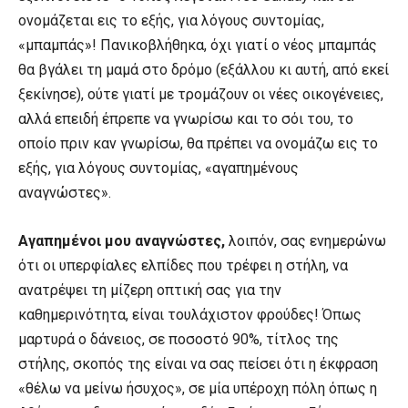
ονομάζεται εις το εξής, για λόγους συντομίας,
«μπαμπάς»! Πανικοβλήθηκα, όχι γιατί ο νέος μπαμπάς
θα βγάλει τη μαμά στο δρόμο (εξάλλου κι αυτή, από εκεί
ξεκίνησε), ούτε γιατί με τρομάζουν οι νέες οικογένειες,
αλλά επειδή έπρεπε να γνωρίσω και το σόι του, το
οποίο πριν καν γνωρίσω, θα πρέπει να ονομάζω εις το
εξής, για λόγους συντομίας, «αγαπημένους
αναγνώστες».
Αγαπημένοι μου αναγνώστες,
λοιπόν, σας ενημερώνω
ότι οι υπερφίαλες ελπίδες που τρέφει η στήλη, να
ανατρέψει τη μίζερη οπτική σας για την
καθημερινότητα, είναι τουλάχιστον φρούδες! Όπως
μαρτυρά ο δάνειος, σε ποσοστό 90%, τίτλος της
στήλης, σκοπός της είναι να σας πείσει ότι η έκφραση
«θέλω να μείνω ήσυχος», σε μία υπέροχη πόλη όπως η