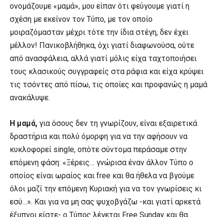
ονομάζουμε «μαμά», μου είπαν ότι φεύγουμε γιατί η
σχέση με εκείνον τον Τύπο, με τον οποίο
μοιραζόμασταν μέχρι τότε την ίδια στέγη, δεν έχει
μέλλον! Πανικοβλήθηκα, όχι γιατί διαφωνούσα, ούτε
από ανασφάλεια, αλλά γιατί μόλις είχα ταχτοποιήσει
τους κλασικούς συγγραφείς στα ράφια και είχα κρύψει
τις τσόντες από πίσω, τις οποίες και προφανώς η μαμά
ανακάλυψε.
Η μαμά,
για όσους δεν τη γνωρίζουν, είναι εξαιρετικά
δραστήρια και πολύ όμορφη για να την αφήσουν να
κυκλοφορεί single, οπότε σύντομα περάσαμε στην
επόμενη φάση: «Ξέρεις… γνώρισα έναν άλλον Τύπο ο
οποίος είναι ωραίος και free και θα ήθελα να βγούμε
όλοι μαζί την επόμενη Κυριακή για να τον γνωρίσεις κι
εσύ…». Και για να μη σας ψυχοβγάζω -και γιατί αρκετά
έξυπνοι είστε- ο Τύπος λέγεται Free Sunday και θα