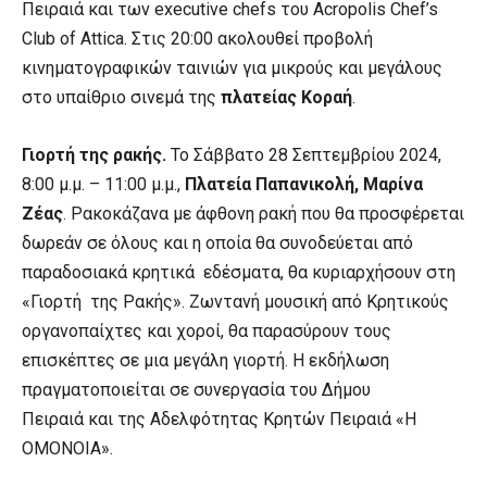
Πειραιά και των executive chefs του Acropolis Chef’s
Club of Attica. Στις 20:00 ακολουθεί προβολή
κινηματογραφικών ταινιών για μικρούς και μεγάλους
στο υπαίθριο σινεμά της
πλατείας Κοραή
.
Γιορτή της ρακής.
Το Σάββατο 28 Σεπτεμβρίου 2024,
8:00 μ.μ. – 11:00 μ.μ.,
Πλατεία Παπανικολή, Μαρίνα
Ζέας
. Ρακοκάζανα με άφθονη ρακή που θα προσφέρεται
δωρεάν σε όλους και η οποία θα συνοδεύεται από
παραδοσιακά κρητικά εδέσματα, θα κυριαρχήσουν στη
«Γιορτή της Ρακής». Ζωντανή μουσική από Κρητικούς
οργανοπαίχτες και χοροί, θα παρασύρουν τους
επισκέπτες σε μια μεγάλη γιορτή. Η εκδήλωση
πραγματοποιείται σε συνεργασία του Δήμου
Πειραιά
και της Αδελφότητας Κρητών Πειραιά «Η
ΟΜΟΝΟΙΑ».