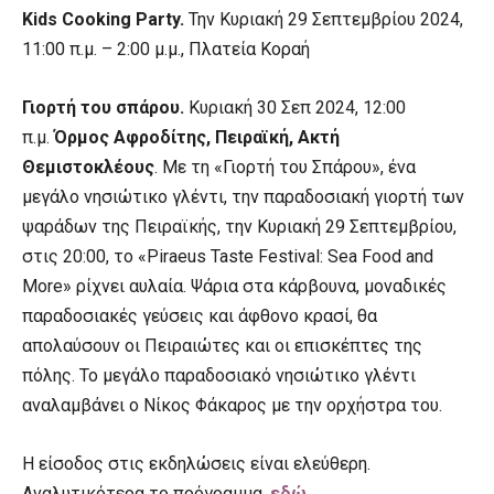
Kids Cooking Party.
Την Κυριακή 29 Σεπτεμβρίου 2024,
11:00 π.μ. – 2:00 μ.μ., Πλατεία Κοραή
Γιορτή του σπάρου.
Κυριακή 30 Σεπ 2024, 12:00
π.μ.
Όρμος Αφροδίτης, Πειραϊκή, Ακτή
Θεμιστοκλέους
. Με τη «Γιορτή του Σπάρου», ένα
μεγάλο νησιώτικο γλέντι, την παραδοσιακή γιορτή των
ψαράδων της Πειραϊκής, την Κυριακή 29 Σεπτεμβρίου,
στις 20:00, το «Piraeus Taste Festival: Sea Food and
More» ρίχνει αυλαία. Ψάρια στα κάρβουνα, μοναδικές
παραδοσιακές γεύσεις και άφθονο κρασί, θα
απολαύσουν οι Πειραιώτες και οι επισκέπτες της
πόλης. Το μεγάλο παραδοσιακό νησιώτικο γλέντι
αναλαμβάνει ο Νίκος Φάκαρος με την ορχήστρα του.
Η είσοδος στις εκδηλώσεις είναι ελεύθερη.
Αναλυτικότερα το πρόγραμμα,
εδώ.