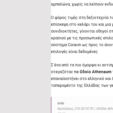
αμπελώνα, χωρίς να λείπουν ενδι
Ο φόρος τιμής στη δεξιοτεχνία 
επίσκεψη στο κελάρι του και μια μ
συνιδιοκτήτες, γίνονται οδηγοί σ
κρασιού με τις προσωπικές επιλο
σύστημα Coravin ως προς το άνο
επιλογές είναι δεδομένες.
Σ΄ένα από τα πιο όμορφα κι αντι
στεγαζόταν
το Ωδείο Athenaum 
επανασυστήνει στο ελληνικό και 
ταπεραμέντο της Ελλάδας των γε
Info
Κρατήσεις: 210 3213170 | Oh!Dio Ath