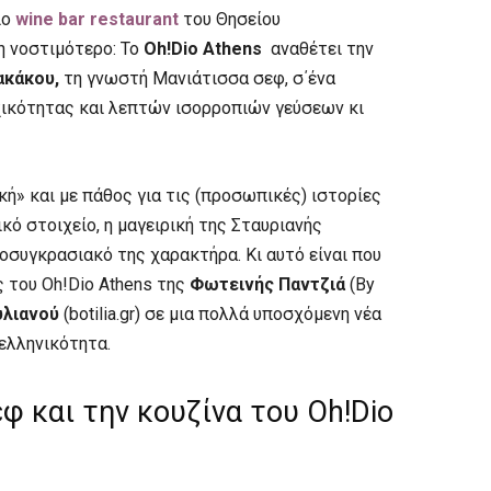
ιο
wine bar restaurant
του Θησείου
η νοστιμότερο: Το
Oh!Dio Athens
αναθέτει την
ακάκου,
τη γνωστή Μανιάτισσα σεφ, σ΄ένα
χικότητας και λεπτών ισορροπιών γεύσεων κι
κή» και με πάθος για τις (προσωπικές) ιστορίες
ικό στοιχείο, η μαγειρική της Σταυριανής
οσυγκρασιακό της χαρακτήρα. Κι αυτό είναι που
ς του Oh!Dio Athens της
Φωτεινής Παντζιά
(By
υλιανού
(botilia.gr) σε μια πολλά υποσχόμενη νέα
ελληνικότητα.
εφ και την κουζίνα του Oh!Dio