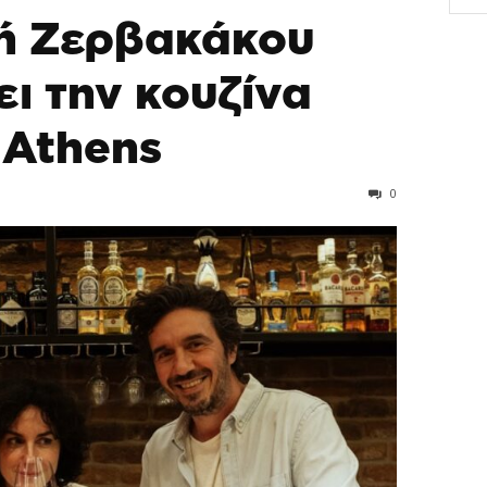
ή Ζερβακάκου
ι την κουζίνα
 Athens
0