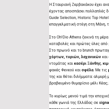
Η Σταυριανή Ζερβακάκου έχει αν
έχοντας αποσπάσει πολλαπλές δια
Guide Selection, Historic Top Hote
επαγγελματική στέγη στη Μάνη, το
Στο Oh!Dio Athens ξεκινά τη μέρα
καταβολές και πρώτες ύλες από 
Στο πρωινό και το brunch πρωτα
χόρτων, τυριών, λαχανικών
και
ντομάτας και
κασέρι Ξάνθης
,
κιμ
φακές Φενεού και
σφέλα
. Με τις
της και θέτει διλήμματα: αλμυρή 
βραβευμένο θυμαρίσιο μέλι Κέας;
Το κυρίως μενού τιμά την εποχι
κάθε γωνιά της Ελλάδας σε
signa