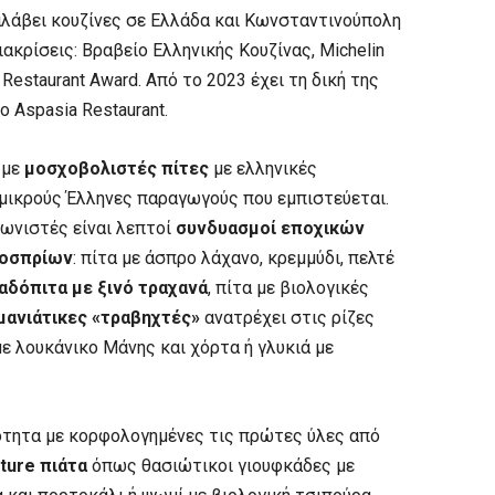
αλάβει κουζίνες σε Ελλάδα και Κωνσταντινούπολη
κρίσεις: Βραβείο Ελληνικής Κουζίνας, Michelin
l Restaurant Award. Από το 2023 έχει τη δική της
 Aspasia Restaurant.
 με
μοσχοβολιστές πίτες
με ελληνικές
μικρούς Έλληνες παραγωγούς που εμπιστεύεται.
γωνιστές είναι λεπτοί
συνδυασμοί εποχικών
οσπρίων
: πίτα με άσπρο λάχανο, κρεμμύδι, πελτέ
αδόπιτα με ξινό τραχανά
, πίτα με βιολογικές
μανιάτικες «τραβηχτές»
ανατρέχει στις ρίζες
με λουκάνικο Μάνης και χόρτα ή γλυκιά με
κότητα με κορφολογημένες τις πρώτες ύλες από
ture πιάτα
όπως θασιώτικοι γιουφκάδες με