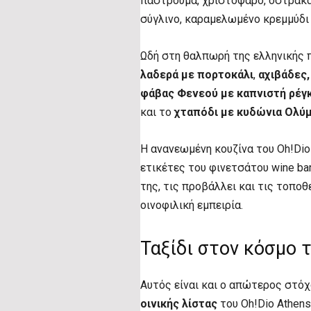
παστρουμά, χριστόψαρο, όστρακα 
σύγλινο, καραμελωμένο κρεμμύδι 
Ωδή στη θαλπωρή της ελληνικής 
λαδερά με πορτοκάλι
,
αχιβάδες,
φάβας Φενεού με καπνιστή ρέγκ
και το
χταπόδι με κυδώνια Ολύ
Η ανανεωμένη κουζίνα του Oh!Dio
ετικέτες του φινετσάτου wine bar 
της, τις προβάλλει και τις τοπο
οινοφιλική εμπειρία.
Ταξίδι στον κόσμο 
Αυτός είναι και ο απώτερος στόχο
οινικής λίστας
του Oh!Dio Athens