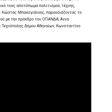
δικό τους αποτύπωμα πολιτισμού, τέχνης,
ς Κώστας Μπακογιάννης, παρουσιάζοντας το
ού με την πρόεδρο του ΟΠΑΝΔΑ, Άννα
ς Τεχνόπολης Δήμου Αθηναίων, Κωνσταντίνο