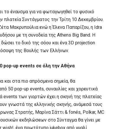
 το έναυσμα για να φωταγωγηθεί το φυσικό
ν πλατεία Συντάγματος την Τρίτη 10 Δεκεμβρίου.
έτα Μακρυπούλια ενώ η Έλενα Παπαρίζου, η Idra
υδήσου με τη συνοδεία της Athens Big Band. Η
δώσει το δικό της σόου και ένα 3D projection
ρόσοψη της Βουλής των Ελλήνων.
0 pop-up events σε όλη την Αθήνα
α και στα πιο απρόσμενα σημεία, θα
ό 50 pop-up events, συναυλίες και χορευτικά
ά events των γιορτών έχει η σκηνή της πλατείας
ουν γνωστά της ελληνικής σκηνής, ανάμεσά τους
Μύρωνας Στρατής, Μαρίνα Σάττι & fonés, Polkar, MC
ν μουσικών εκδηλώσεων στο Σύνταγμα θα γίνει με
r wish!, ένα πρωτότυπο jukebox από γυαλί.