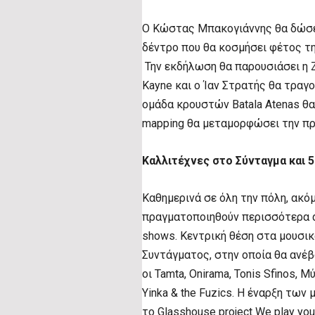
Ο Κώστας Μπακογιάννης θα δώσει
δέντρο που θα κοσμήσει φέτος τη
Την εκδήλωση θα παρουσιάσει η Ζ
Kayne και ο Ίαν Στρατής θα τραγο
ομάδα κρουστών Batala Atenas θα 
mapping θα μεταμορφώσει την π
Καλλιτέχνες στο Σύνταγμα και 5
Καθημερινά σε όλη την πόλη, ακόμ
πραγματοποιηθούν περισσότερα απ
shows. Κεντρική θέση στα μουσικ
Συντάγματος, στην οποία θα ανέβ
οι Tamta, Onirama, Tonis Sfinos, 
Yinka & the Fuzics. Η έναρξη τω
το Glasshouse project We play you