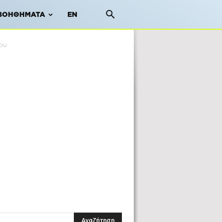
ΒΟΗΘΉΜΑΤΑ
EN
μου