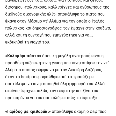
μαγειρέψει συν τοις άλλοις για ντόπιους και ξένους
διάσημου -πολιτικούς, καλλιτέχνες και ανθρώπους της
διεθνούς οικονομικής ελίτ- αποκάλυψε το πιάτο που
έκανε στον Μάσιμο ντ’ Αλέμα για τον οποίο ο Ιταλός
πολιτικός και δημοσιογράφος τον έψαχνε στην κουζίνα,
αλλά και τη συνταγή που εμπνεύστηκε για να …
εκδικηθεί τη γιαγιά του.
«Καλαμάρι πέστο»
όπου «η μεγάλη ανατροπή είναι η
προσθήκη ούζου» ήταν η γεύση που κινητοπίησε τον ντ’
Αλέμα, ο οποίος σύμφωνα με τον Λευτέρη Λαζάρου,
όταν το δοκίμασε, σηκώθηκε απ’ το τραπέζι με
αποτέλσμα να κινητοποιηθεί όλη η φρουρά του. Αλλά
εκείνος έψαχνε απλώς τον σεφ στην κουζίνα του
προκειμένου να του αποκαλύψει πώς το έφτιαξε.
«Γαρίδες με κριθαράκι»
αποκάλυψε ακόμη ο σεφ πως