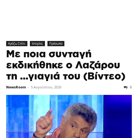
Αράζω Σπίτι
Ιστορίες
Πρόσωπα
Με ποια συνταγή
εκδικήθηκε ο Λαζάρου
τη …γιαγιά του (Βίντεο)
NewsRoom
-
5 Αυγούστου, 2020
0