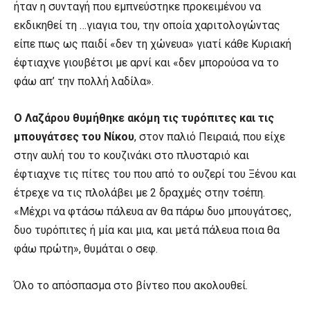
ήταν η συνταγή που εμπνεύστηκε προκειμένου να
εκδικηθεί τη …γιαγια του, την οποία χαριτολογώντας
είπε πως ως παιδί «δεν τη χώνευα» γιατί κάθε Κυριακή
έφτιαχνε γιουβέτσι με αρνί και «δεν μπορούσα να το
φάω απ’ την πολλή λαδίλα».
Ο Λαζάρου θυμήθηκε ακόμη τις τυρόπιτες και τις
μπουγάτσες του Νίκου
, στον παλιό Πειραιά, που είχε
στην αυλή του το κουζινάκι στο πλυσταριό και
έφτιαχνε τις πίτες του που από το ουζερί του Ξένου και
έτρεχε να τις πλολάβει με 2 δραχμές στην τσέπη.
«Μέχρι να φτάσω πάλευα αν θα πάρω δυο μπουγάτσες,
δυο τυρόπιτες ή μία και μια, και μετά πάλευα ποια θα
φάω πρώτη», θυμάται ο σεφ.
Όλο το απόσπασμα στο βίντεο που ακολουθεί.