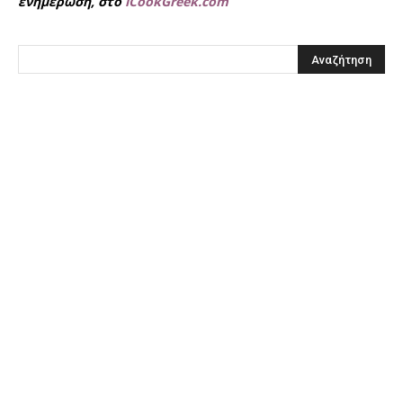
ενημέρωση, στο
iCookGreek.com