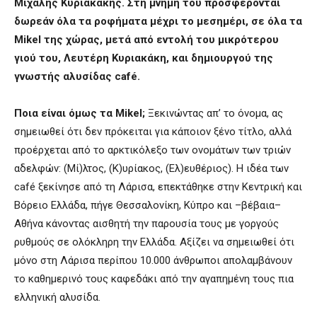
Μιχάλης Κυριακάκης. Στη μνήμη του προσφέρονται
δωρεάν όλα τα ροφήματα μέχρι το μεσημέρι, σε όλα τα
Mikel της χώρας, μετά από εντολή του μικρότερου
γιού του, Λευτέρη Κυριακάκη, και δημιουργού της
γνωστής αλυσίδας café.
Ποια είναι όμως τα Mikel;
Ξεκινώντας απ’ το όνομα, ας
σημειωθεί ότι δεν πρόκειται για κάποιον ξένο τίτλο, αλλά
προέρχεται από το αρκτικόλεξο των ονομάτων των τριών
αδελφών: (Μί)λτος, (Κ)υρίακος, (Ελ)ευθέριος). Η ιδέα των
café ξεκίνησε από τη Λάρισα, επεκτάθηκε στην Κεντρική και
Βόρειο Ελλάδα, πήγε Θεσσαλονίκη, Κύπρο και –βέβαια–
Αθήνα κάνοντας αισθητή την παρουσία τους με γοργούς
ρυθμούς σε ολόκληρη την Ελλάδα. Αξίζει να σημειωθεί ότι
μόνο στη Λάρισα περίπου 10.000 άνθρωποι απολαμβάνουν
το καθημερινό τους καφεδάκι από την αγαπημένη τους πια
ελληνική αλυσίδα.