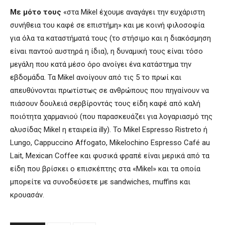
Με μότο τους
«στα Mikel έχουμε αναγάγει την ευχάριστη
συνήθεια του καφέ σε επιστήμη» και με κοινή φιλοσοφία
για όλα τα καταστήματά τους (το στήσιμο και η διακόσμηση
είναι παντού αυστηρά η ίδια), η δυναμική τους είναι τόσο
μεγάλη που κατά μέσο όρο ανοίγει ένα κατάστημα την
εβδομάδα. Τα Mikel ανοίγουν από τις 5 το πρωί και
απευθύνονται πρωτίστως σε ανθρώπους που πηγαίνουν να
πιάσουν δουλειά σερβίροντάς τους είδη καφέ από καλή
ποιότητα χαρμανιού (που παρασκευάζει για λογαριασμό της
αλυσίδας Mikel η εταιρεία illy). Το Mikel Espresso Ristreto ή
Lungo, Cappuccino Affogato, Mikelochino Espresso Café au
Lait, Mexican Coffee και φυσικά φραπέ είναι μερικά από τα
είδη που βρίσκει ο επισκέπτης στα «Mikel» και τα οποία
μπορείτε να συνοδεύσετε με sandwiches, muffins και
κρουασάν.