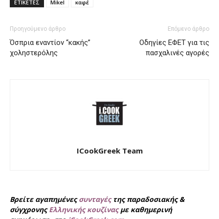
ΕΤΙΚΕΤΕΣ
Mikel
καφέ
Προηγούμενο άρθρο
Επόμενο άρθρο
Όσπρια εναντίον “κακής”
Οδηγίες ΕΦΕΤ για τις
χοληστερόλης
πασχαλινές αγορές
ICookGreek Team
Βρείτε αγαπημένες
συνταγές
της παραδοσιακής &
σύγχρονης
Ελληνικής κουζίνας
με καθημερινή