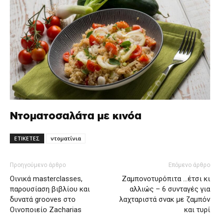
Ντοματοσαλάτα με κινόα
ΕΤΙΚΕΤΕΣ
ντοματίνια
Προηγούμενο άρθρο
Επόμενο άρθρο
Οινικά masterclasses,
Ζαμπονοτυρόπιτα …έτσι κι
παρουσίαση βιβλίου και
αλλιώς – 6 συνταγές για
δυνατά grooves στο
λαχταριστά σνακ με ζαμπόν
Οινοποιείο Zacharias
και τυρί