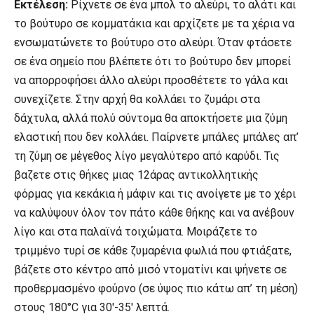
Εκτέλεση:
Ρίχνετε σε ένα μπολ το αλεύρι, το αλάτι και
το βούτυρο σε κομματάκια και αρχίζετε με τα χέρια να
ενσωματώνετε το βούτυρο στο αλεύρι. Όταν φτάσετε
σε ένα σημείο που βλέπετε ότι το βούτυρο δεν μπορεί
να απορροφήσει άλλο αλεύρι προσθέτετε το γάλα και
συνεχίζετε. Στην αρχή θα κολλάει το ζυμάρι στα
δάχτυλα, αλλά πολύ σύντομα θα αποκτήσετε μια ζύμη
ελαστική που δεν κολλάει. Παίρνετε μπάλες μπάλες απ’
τη ζύμη σε μέγεθος λίγο μεγαλύτερο από καρύδι. Τις
βαζετε στις θήκες μιας 12άρας αντικολλητικής
φόρμας για κεκάκια ή μάφιν και τις ανοίγετε με το χέρι
να καλύψουν όλον τον πάτο κάθε θήκης και να ανέβουν
λίγο και στα παλαϊνά τοιχώματα. Μοιράζετε το
τριμμένο τυρί σε κάθε ζυμαρένια φωλιά που φτιάξατε,
βάζετε στο κέντρο από μισό ντοματίνι και ψήνετε σε
προθερμασμένο φούρνο (σε ύψος πιο κάτω απ’ τη μέση)
στους 180°C για 30′-35′ λεπτά.