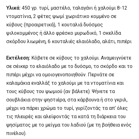
Υλικά:
450 γρ. τυρί, μαστέλο, ταλαγάνι ή χαλούμι 8-12
ντοματίνια, 2 φέτες ψωμί χωριάτικο κομμένο σε
κύβους (προαιρετικά), 1 κουταλιά δυόσμος
ψιλοκομμένος ή άλλο φρέσκο μυρωδικό, 1 σκελίδα
σκόρδου λιωμένη, 6 κουταλιές ελαιόλαδο, αλάτι, πιπέρι
Εκτέλεση:
Κόβετε σε κύβους το χαλούμι. Αναμειγνύετε
σε σέικερ το ελαιόλαδο με το δυόσμο, το σκόρδο και το
πιπέρι μέχρι να ομοιογενοποιηθούν. Περνάτε σε
καλαμάκια εναλλάξ το χαλούμι με τα ντοματίνια και
τους κύβους του ψωμιού (αν βάλετε). Ψήνετε τα
σουβλάκια στην ψηστιέρα, στα κάρβουνα ή στο γκριλ,
μέχρι να πάρει χρώμα το τυρί, γυρίζοντάς τα απ’ όλες
τις πλευρές και αλείφοντάς τα κατά τη διάρκεια του
ψησίματος με το μείγμα του λαδιού (με τη βοήθεια ενός
πινέλου).