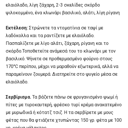
ελαιόλαδο, λίγη ζάχαρη, 2-3 σκελίδες σκόρδο
ψιλοκομμένο, ένα κλωνάρι βασιλικό, αλάτι, λίγη ρίγανη
Εκτέλεση:
Στρώνετε τα ντοματίνια σε ταψί με
λαδόκολλα και τα ραντίζετε με ελαιόλαδο.
Πασπαλίζετε με λίγο αλάτι, ζάχαρη, ρίγανη και το
σκόρδο.Τοποθετείτε ανάμεσά του το κλωνάρι με τον
βασιλικό. Ψήνετε σε προθερμασμένο φούρνο στους
170°C περίπου, μέχρι να μαραθούν εξωτερικά, αλλά να
παραμείνουν ζουμερά. Διατηρείτε στο ψυγείο μέσα σε
ελαιόλαδο.
Σερβίρισμα.
Τα βάζετε πάνω σε φρυγανισμένο ψωμί ή
πίτες με τυροκαυτερή, φρέσκο τυρί κρέμα ανακατεμένο
με μυρωδικά ή κότατζ τσιζ. Η τα σερβίρετε με μους
φέτας που θα φτιάξετε χτυπώντας 150 γρ. φέτα με 100
γρ. κρέμα γάλακτος