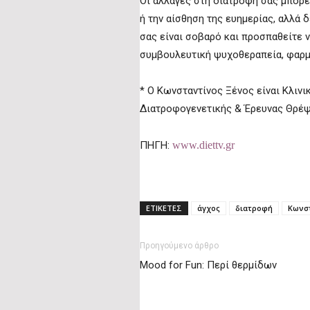
Οι αλλαγές στη διατροφή σας μπορε
ή την αίσθηση της ευημερίας, αλλά 
σας είναι σοβαρό και προσπαθείτε ν
συμβουλευτική ψυχοθεραπεία, φαρμ
* Ο Κωνσταντίνος Ξένος είναι Κλινι
Διατροφογενετικής & Έρευνας Θρέψ
ΠΗΓΗ:
www.diettv.gr
ΕΤΙΚΕΤΕΣ
άγχος
διατροφή
Κωνσ
Προηγούμενο άρθρο
Mood for Fun: Περί θερμίδων