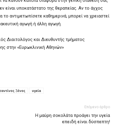
ί να κάνουν κάποια διαφορά στην γενική διάθεσή σας
δεν είναι υποκατάστατο της θεραπείας. Αν το άγχος
α το αντιμετωπίσετε καθημερινά, μπορεί να χρειαστεί
ακευτική αγωγή ή άλλη αγωγή.
κός Διαιτολόγος και Διευθυντής τμήματος
ης στην «Ευρωκλινική Αθηνών»
ταντίνος Ξένος
υγεία
Επόμενο άρθρο
Η μαύρη σοκολάτα προάγει την υγεία
επειδή είναι δύσπεπτη!