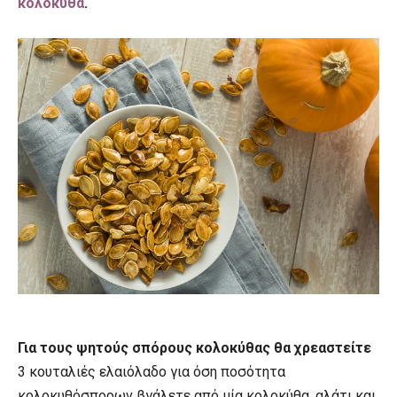
κολοκύθα
.
Για τους ψητούς σπόρους κολοκύθας θα χρεαστείτε
3 κουταλιές ελαιόλαδο για όση ποσότητα
κολοκυθόσπορων βγάλετε από μία κολοκύθα, αλάτι και