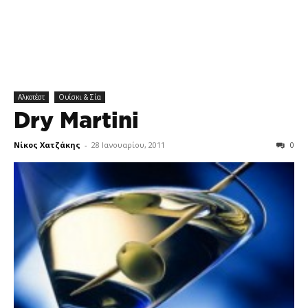
Αλκοτέστ
Ουίσκι & Σία
Dry Martini
Νίκος Χατζάκης
-
28 Ιανουαρίου, 2011
0