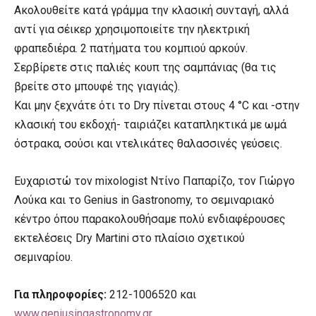
Ακολουθείτε κατά γράμμα την κλασική συνταγή, αλλά
αντί για σέικερ χρησιμοποιείτε την ηλεκτρική
φραπεδιέρα. 2 πατήματα του κομπιού αρκούν.
Σερβίρετε στις παλιές κουπ της σαμπάνιας (θα τις
βρείτε στο μπουφέ της γιαγιάς).
Και μην ξεχνάτε ότι το Dry πίνεται στους 4 °C και -στην
κλασική του εκδοχή- ταιριάζει καταπληκτικά με ωμά
όστρακα, σούσι και ντελικάτες θαλασσινές γεύσεις.
Ευχαριστώ τον mixologist Ντίνο Παπαρίζο, τον Γιώργο
Λούκα και το Genius in Gastronomy, το σεμιναριακό
κέντρο όπου παρακολουθήσαμε πολύ ενδιαφέρουσες
εκτελέσεις Dry Martini στο πλαίσιο σχετικού
σεμιναρίου.
Για πληροφορίες:
212-1006520 και
www.geniusingastronomy.gr