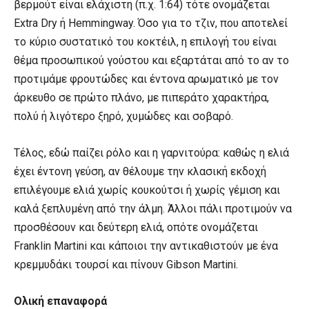
βερμούτ είναι ελάχιστη (π.χ. 1:64) τότε ονομάζεται
Extra Dry ή Hemmingway. Όσο για το τζιν, που αποτελεί
το κύριο συστατικό του κοκτέιλ, η επιλογή του είναι
θέμα προσωπικού γούστου και εξαρτάται από το αν το
προτιμάμε φρουτώδες και έντονα αρωματικό με τον
άρκευθο σε πρώτο πλάνο, με πιπεράτο χαρακτήρα,
πολύ ή λιγότερο ξηρό, χυμώδες και σοβαρό.
Τέλος, εδώ παίζει ρόλο και η γαρνιτούρα: καθώς η ελιά
έχει έντονη γεύση, αν θέλουμε την κλασική εκδοχή
επιλέγουμε ελιά χωρίς κουκούτσι ή χωρίς γέμιση και
καλά ξεπλυμένη από την άλμη. Άλλοι πάλι προτιμούν να
προσθέσουν και δεύτερη ελιά, οπότε ονομάζεται
Franklin Martini και κάποιοι την αντικαθιστούν με ένα
κρεμμυδάκι τουρσί και πίνουν Gibson Martini.
Ολική επαναφορά