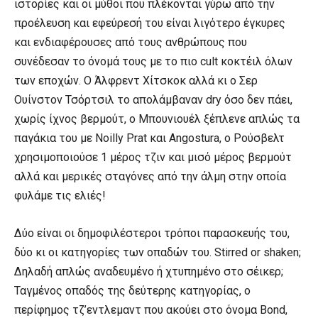
ιστορίες και οι μύθοι που πλέκονται γύρω από την
προέλευση και εφεύρεσή του είναι λιγότερο έγκυρες
και ενδιαφέρουσες από τους ανθρώπους που
συνέδεσαν το όνομά τους με το πιο cult κοκτέιλ όλων
των εποχών. Ο Άλφρεντ Χίτσκοκ αλλά κι ο Σερ
Ουίνστον Τσόρτσιλ το απολάμβαναν dry όσο δεν πάει,
χωρίς ίχνος βερμούτ, ο Μπουνιουέλ ξέπλενε απλώς τα
παγάκια του με Noilly Prat και Angostura, ο Ρούσβελτ
χρησιμοποιούσε 1 μέρος τζιν και μισό μέρος βερμούτ
αλλά και μερικές σταγόνες από την άλμη στην οποία
φυλάμε τις ελιές!
Δύο είναι οι δημοφιλέστεροι τρόποι παρασκευής του,
δύο κι οι κατηγορίες των οπαδών του. Stirred or shaken;
Δηλαδή απλώς αναδευμένο ή χτυπημένο στο σέικερ;
Ταγμένος οπαδός της δεύτερης κατηγορίας, ο
περίφημος τζ’εντλεμαντ που ακούει στο όνομα Bond,