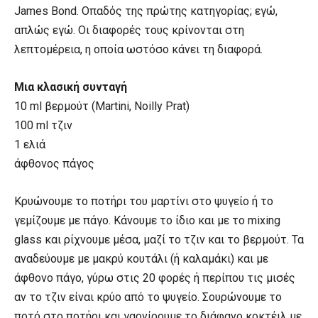
James Bond. Οπαδός της πρώτης κατηγορίας; εγώ,
απλώς εγώ. Οι διαφορές τους κρίνονται στη
λεπτομέρεια, η οποία ωστόσο κάνει τη διαφορά.
Μια κλασική συνταγή
10 ml βερμούτ (Martini, Noilly Prat)
100 ml τζιν
1 ελιά
άφθονος πάγος
Κρυώνουμε το ποτήρι του μαρτίνι στο ψυγείο ή το
γεμίζουμε με πάγο. Κάνουμε το ίδιο και με το mixing
glass και ρίχνουμε μέσα, μαζί το τζιν και το βερμούτ. Τα
αναδεύουμε με μακρύ κουτάλι (ή καλαμάκι) και με
άφθονο πάγο, γύρω στις 20 φορές ή περίπου τις μισές
αν το τζιν είναι κρύο από το ψυγείο. Σουρώνουμε το
ποτό στο ποτήρι και γαρνίρουμε το διάφανο κοκτέιλ με