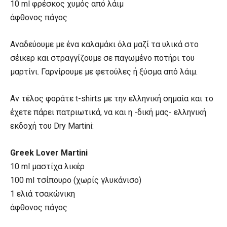
10 ml φρέσκος χυμός από λάιμ
άφθονος πάγος
Αναδεύουμε με ένα καλαμάκι όλα μαζί τα υλικά στο
σέικερ και στραγγίζουμε σε παγωμένο ποτήρι του
μαρτίνι. Γαρνίρουμε με φετούλες ή ξύσμα από λάιμ.
Αν τέλος φοράτε t-shirts με την ελληνική σημαία και το
έχετε πάρει πατριωτικά, να και η -δική μας- ελληνική
εκδοχή του Dry Martini:
Greek Lover Martini
10 ml μαστίχα λικέρ
100 ml τσίπουρο (χωρίς γλυκάνισο)
1 ελιά τσακώνικη
άφθονος πάγος