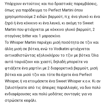
Υπάρχουν εντούτοις και πιο δραστικές παρεμβάσεις,
όπως για παράδειγμα το Perfect Martini όπου
χρησιμοποιούμε 2 ειδών βερμούτ, π.χ. ένα γλυκό κι ένα
ξηρό ή ένα κόκκινο κι ένα λευκό, κι ακόμη το Sweet
Martini που φτιάχνεται με κόκκινο γλυκό βερμούτ, 2
σταγόνες bitter και 1 μαρασκίνο.
Το Whisper Martini περιέχει μισή ποσότητα σε τζιν και
άλλη μισή σε βότκα, ενώ το Vodkatini φτιάχνεται
αντικαθιστώντας εξολοκλήρου το τζιν με βότκα. Όλα
αυτά ταιριάζουν και χιαστί, δηλαδή μπορείτε να
φτιάξετε ένα μαρτίνι με 2 διαφορετικά βερμούτ, μισή
βότκα και μισό τζιν και τότε θα έχετε ένα Perfect
Whisper, ή να ετοιμάσετε ένα Sweet Whisper κ.ο.κ. Κι αν
ζαλιστήκατε από τις άπειρες παραλλαγές, να δυο πολύ
ενδιαφέρουσες και πολύ μοδάτες συνταγές για να
στρώσετε κεφάλι.