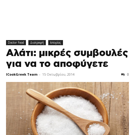
Doctor Food
Διατροφή
Ιστορίες
Αλάτι: μικρές συμβουλές
για να το αποφύγετε
ICookGreek Team
-
15 Οκτωβρίου, 2014
0