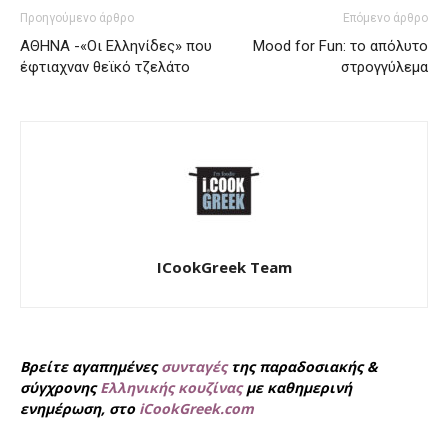
Προηγούμενο άρθρο
Επόμενο άρθρο
ΑΘΗΝΑ -«Οι Ελληνίδες» που
Mood for Fun: το απόλυτο
έφτιαχναν θεϊκό τζελάτο
στρογγύλεμα
ICookGreek Team
Βρείτε αγαπημένες
συνταγές
της παραδοσιακής &
σύγχρονης
Ελληνικής κουζίνας
με καθημερινή
ενημέρωση, στο
iCookGreek.com